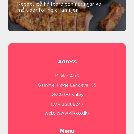
Recept på hållbara och näringsrika
måltider för hela familjen
Adress
web:
www.klikko.dk/
Menu