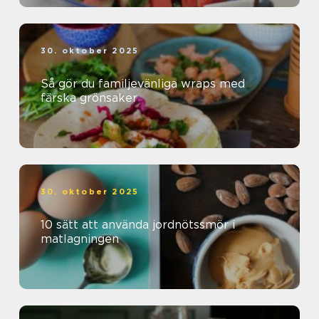
30. oktober 2025
Så gör du familjevänliga wraps med
färska grönsaker
30. oktober 2025
10 sätt att använda jordnötssmör i
matlagningen