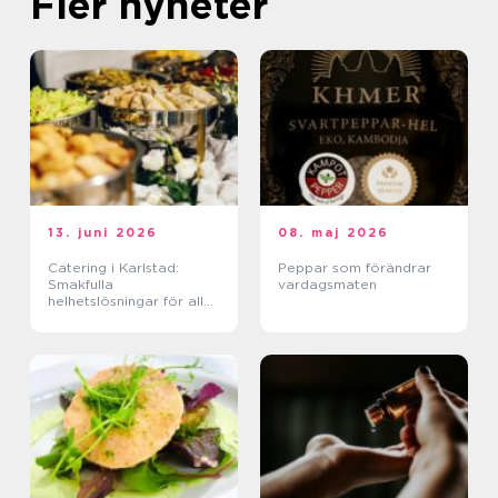
Fler nyheter
13. juni 2026
08. maj 2026
Catering i Karlstad:
Peppar som förändrar
Smakfulla
vardagsmaten
helhetslösningar för alla
tillfällen