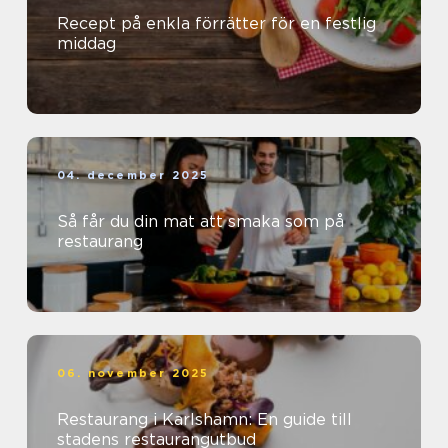
Recept på enkla förrätter för en festlig
middag
04. december 2025
Så får du din mat att smaka som på
restaurang
06. november 2025
Restaurang i Karlshamn: En guide till
stadens restaurangutbud