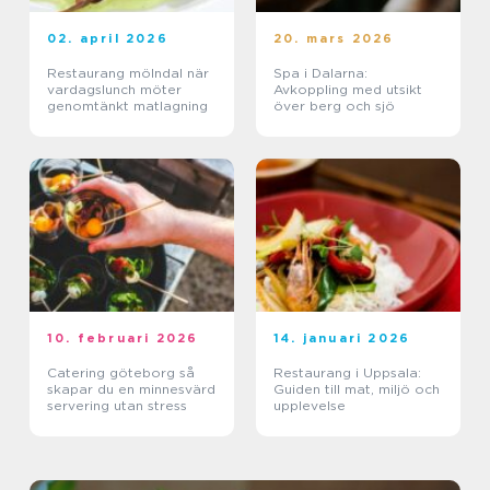
02. april 2026
20. mars 2026
Restaurang mölndal när
Spa i Dalarna:
vardagslunch möter
Avkoppling med utsikt
genomtänkt matlagning
över berg och sjö
10. februari 2026
14. januari 2026
Catering göteborg så
Restaurang i Uppsala:
skapar du en minnesvärd
Guiden till mat, miljö och
servering utan stress
upplevelse