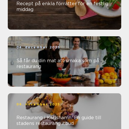
Recept på enkla förrätter för en festlig
middag
04. december 2025
Så får du din mat att smaka som på
restaurang
06. november 2025
Restaurang i Karlshamn: En guide till
stadens restaurangutbud