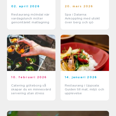
02. april 2026
20. mars 2026
Restaurang mölndal när
Spa i Dalarna:
vardagslunch möter
Avkoppling med utsikt
genomtänkt matlagning
över berg och sjö
10. februari 2026
14. januari 2026
Catering göteborg så
Restaurang i Uppsala:
skapar du en minnesvärd
Guiden till mat, miljö och
servering utan stress
upplevelse