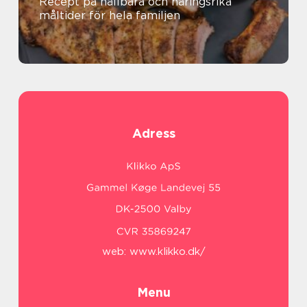
Recept på hållbara och näringsrika
måltider för hela familjen
Adress
web:
www.klikko.dk/
Menu