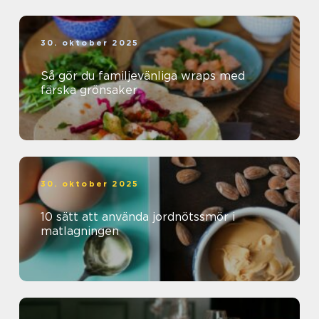
30. oktober 2025
Så gör du familjevänliga wraps med
färska grönsaker
30. oktober 2025
10 sätt att använda jordnötssmör i
matlagningen