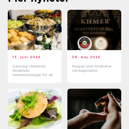
13. juni 2026
08. maj 2026
Catering i Karlstad:
Peppar som förändrar
Smakfulla
vardagsmaten
helhetslösningar för alla
tillfällen