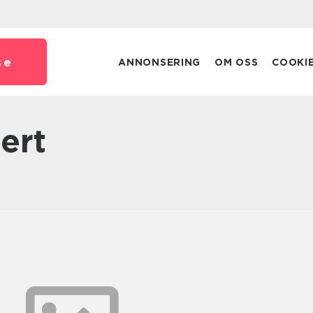
se
ANNONSERING
OM OSS
COOKI
ert