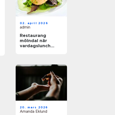
02. april 2026
admin
Restaurang
mölndal när
vardagslunch
möter
genomtänkt
matlagning
20. mars 2026
Amanda Eklund