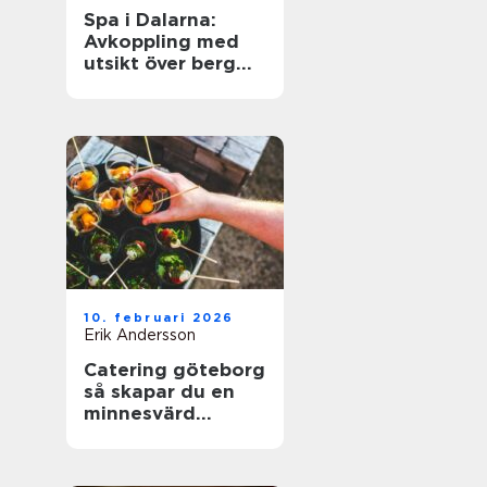
Spa i Dalarna:
Avkoppling med
utsikt över berg
och sjö
10. februari 2026
Erik Andersson
Catering göteborg
så skapar du en
minnesvärd
servering utan
stress