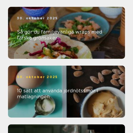
30. oktober 2025
Så gör du familjevänliga wraps med
färska grönsaker
30. oktober 2025
10 sätt att använda jordnötssmör i
matlagningen