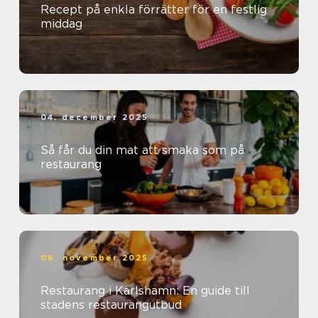
Recept på enkla förrätter för en festlig
middag
04. december 2025
Så får du din mat att smaka som på
restaurang
06. november 2025
Restaurang i Karlshamn: En guide till
stadens restaurangutbud