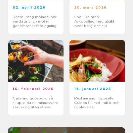
02. april 2026
20. mars 2026
Restaurang mölndal när
Spa i Dalarna:
vardagslunch möter
Avkoppling med utsikt
genomtänkt matlagning
över berg och sjö
10. februari 2026
14. januari 2026
Catering göteborg så
Restaurang i Uppsala:
skapar du en minnesvärd
Guiden till mat, miljö och
servering utan stress
upplevelse