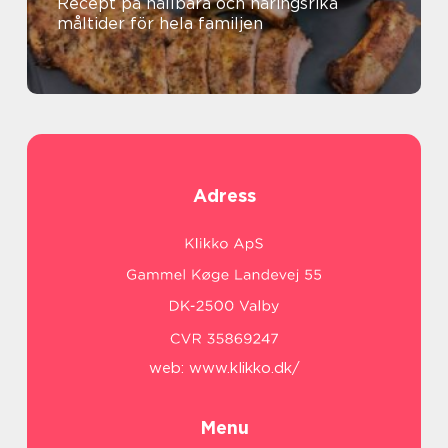
Recept på hållbara och näringsrika
måltider för hela familjen
Adress
web:
www.klikko.dk/
Menu