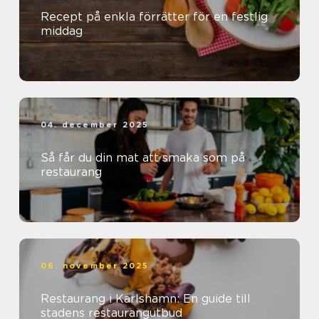
Recept på enkla förrätter för en festlig
middag
04. december 2025
Så får du din mat att smaka som på
restaurang
06. november 2025
Restaurang i Karlshamn: En guide till
stadens restaurangutbud