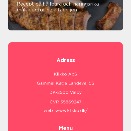
Recept på hållbara och näringsrika
måltider för hela familjen
Adress
web:
www.klikko.dk/
Menu