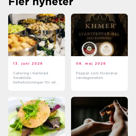
Fler nyheter
13. juni 2026
08. maj 2026
Catering i Karlstad:
Peppar som förändrar
Smakfulla
vardagsmaten
helhetslösningar för alla
tillfällen