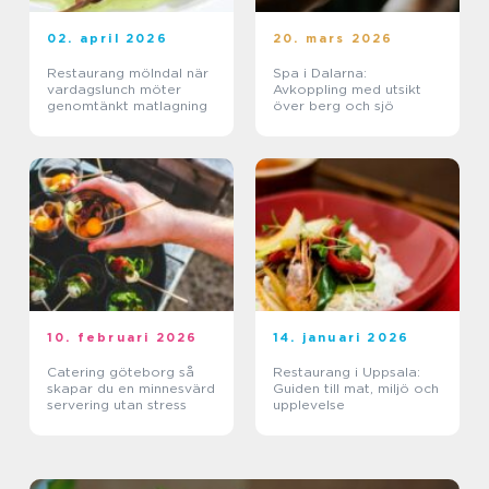
02. april 2026
20. mars 2026
Restaurang mölndal när
Spa i Dalarna:
vardagslunch möter
Avkoppling med utsikt
genomtänkt matlagning
över berg och sjö
10. februari 2026
14. januari 2026
Catering göteborg så
Restaurang i Uppsala:
skapar du en minnesvärd
Guiden till mat, miljö och
servering utan stress
upplevelse