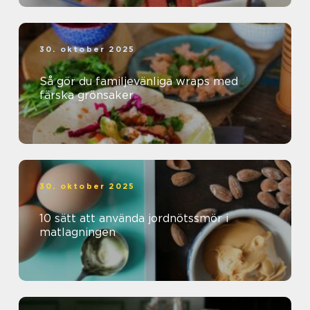
30. oktober 2025
Så gör du familjevänliga wraps med
färska grönsaker
30. oktober 2025
10 sätt att använda jordnötssmör i
matlagningen