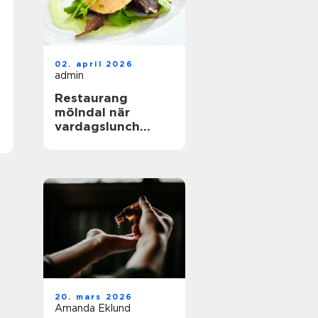
02. april 2026
admin
Restaurang
mölndal när
vardagslunch
möter
genomtänkt
matlagning
20. mars 2026
Amanda Eklund