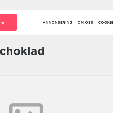
se
ANNONSERING
OM OSS
COOKI
 choklad