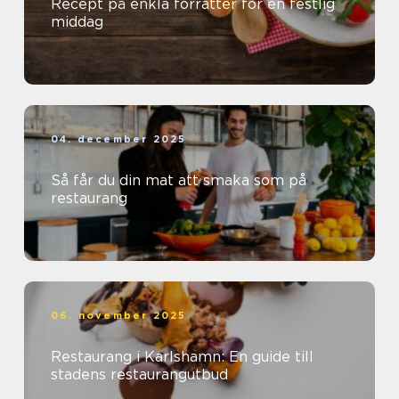
Recept på enkla förrätter för en festlig
middag
04. december 2025
Så får du din mat att smaka som på
restaurang
06. november 2025
Restaurang i Karlshamn: En guide till
stadens restaurangutbud