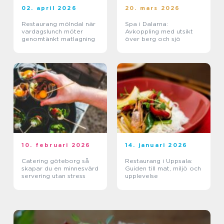
02. april 2026
20. mars 2026
Restaurang mölndal när
Spa i Dalarna:
vardagslunch möter
Avkoppling med utsikt
genomtänkt matlagning
över berg och sjö
10. februari 2026
14. januari 2026
Catering göteborg så
Restaurang i Uppsala:
skapar du en minnesvärd
Guiden till mat, miljö och
servering utan stress
upplevelse