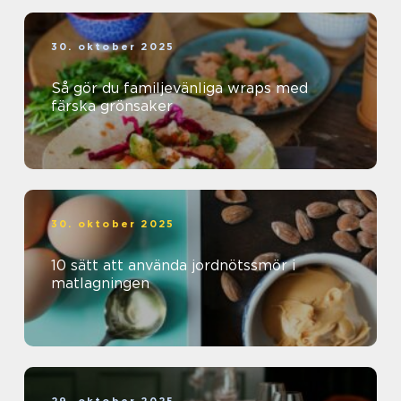
30. oktober 2025
Så gör du familjevänliga wraps med
färska grönsaker
30. oktober 2025
10 sätt att använda jordnötssmör i
matlagningen