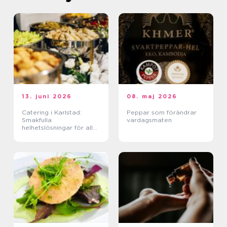
13. juni 2026
08. maj 2026
Catering i Karlstad:
Peppar som förändrar
Smakfulla
vardagsmaten
helhetslösningar för alla
tillfällen