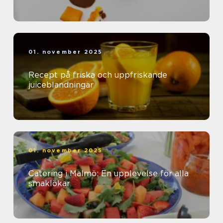
01. november 2025
Recept på friska och uppfriskande
juiceblandningar
01. november 2025
Catering i Malmö: En upplevelse för alla
smaklökar