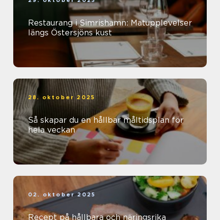
29. oktober 2025
Restaurang i Simrishamn: Matupplevelser
längs Östersjöns kust
28. oktober 2025
Så skapar du en hållbar måltidsplan för
hela veckan
02. oktober 2025
Recept på hållbara och näringsrika