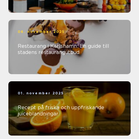
06. november 2025
Restaurang i Karlshamn: En guide till
stadens restaurangutbud
01. november 2025
Recept på friska och uppfriskande
juiceblandningar