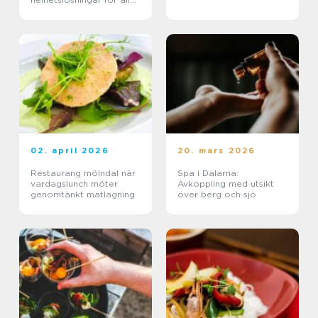
tillfällen
02. april 2026
20. mars 2026
Restaurang mölndal när
Spa i Dalarna:
vardagslunch möter
Avkoppling med utsikt
genomtänkt matlagning
över berg och sjö