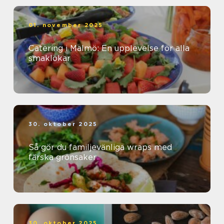
01. november 2025
Catering i Malmö: En upplevelse för alla
smaklökar
30. oktober 2025
Så gör du familjevänliga wraps med
färska grönsaker
30. oktober 2025