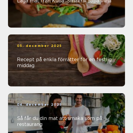
Laga mat från Kuba: Smakrik ropa vieja
05. december 2025
Recept på enkla förrätter för en festlig
middag
04. december 2025
Så får du din mat att smaka som på
restaurang