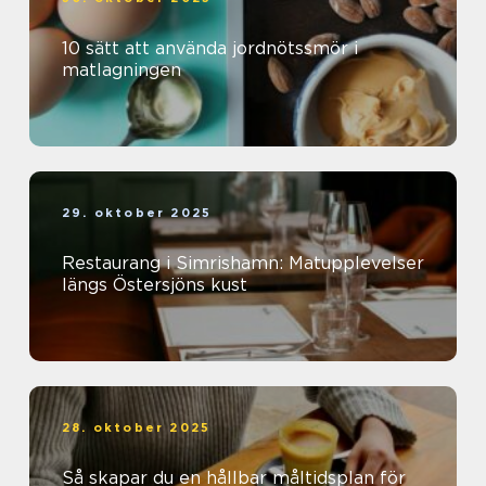
10 sätt att använda jordnötssmör i
matlagningen
29. oktober 2025
Restaurang i Simrishamn: Matupplevelser
längs Östersjöns kust
28. oktober 2025
Så skapar du en hållbar måltidsplan för