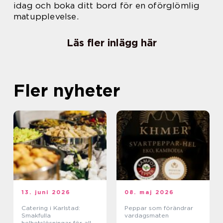
idag och boka ditt bord för en oförglömlig
matupplevelse.
Läs fler inlägg här
Fler nyheter
13. juni 2026
08. maj 2026
Catering i Karlstad:
Peppar som förändrar
Smakfulla
vardagsmaten
helhetslösningar för alla