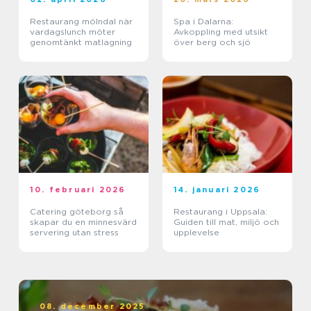
Restaurang mölndal när
Spa i Dalarna:
vardagslunch möter
Avkoppling med utsikt
genomtänkt matlagning
över berg och sjö
10. februari 2026
14. januari 2026
Catering göteborg så
Restaurang i Uppsala:
skapar du en minnesvärd
Guiden till mat, miljö och
servering utan stress
upplevelse
08. december 2025