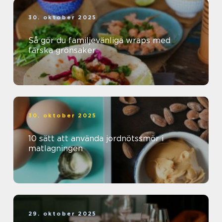
30. oktober 2025
Så gör du familjevänliga wraps med
färska grönsaker
30. oktober 2025
10 sätt att använda jordnötssmör i
matlagningen
29. oktober 2025