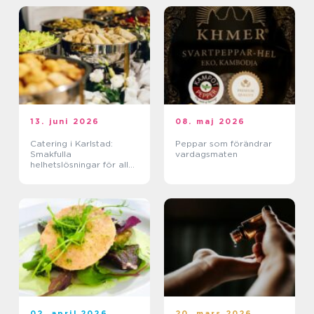
13. juni 2026
08. maj 2026
Catering i Karlstad:
Peppar som förändrar
Smakfulla
vardagsmaten
helhetslösningar för alla
tillfällen
02. april 2026
20. mars 2026