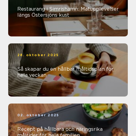
Restaurang i Simrishamn: Matupplevelser
längs Östersjöns kust
28. oktober 2025
Så skapar du en hållbar måltidsplan för
hela veckan
02. oktober 2025
Recept på hållbara och näringsrika
måltider för hela familjen