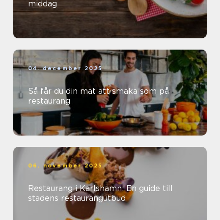
middag
04. december 2025
Så får du din mat att smaka som på
restaurang
06. november 2025
Restaurang i Karlshamn: En guide till
stadens restaurangutbud