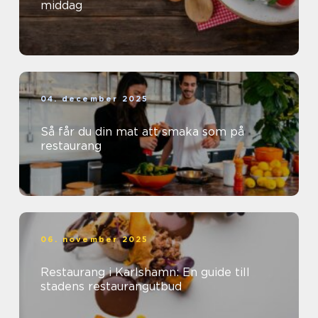
middag
04. december 2025
Så får du din mat att smaka som på
restaurang
06. november 2025
Restaurang i Karlshamn: En guide till
stadens restaurangutbud