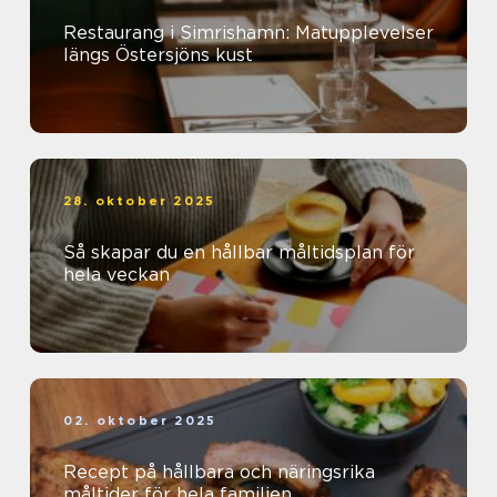
Restaurang i Simrishamn: Matupplevelser
längs Östersjöns kust
28. oktober 2025
Så skapar du en hållbar måltidsplan för
hela veckan
02. oktober 2025
Recept på hållbara och näringsrika
måltider för hela familjen