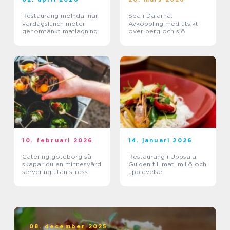
Restaurang mölndal när
Spa i Dalarna:
vardagslunch möter
Avkoppling med utsikt
genomtänkt matlagning
över berg och sjö
10. februari 2026
14. januari 2026
Catering göteborg så
Restaurang i Uppsala:
skapar du en minnesvärd
Guiden till mat, miljö och
servering utan stress
upplevelse
08. december 2025