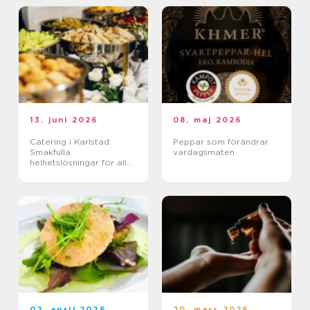
13. juni 2026
08. maj 2026
Catering i Karlstad:
Peppar som förändrar
Smakfulla
vardagsmaten
helhetslösningar för alla
tillfällen
02. april 2026
20. mars 2026