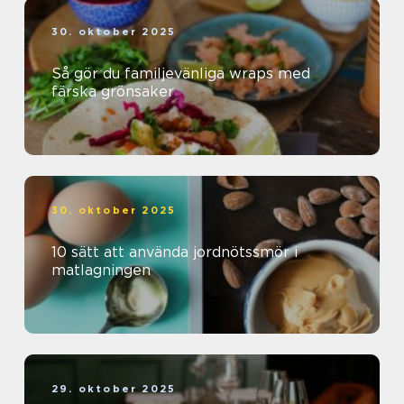
30. oktober 2025
Så gör du familjevänliga wraps med
färska grönsaker
30. oktober 2025
10 sätt att använda jordnötssmör i
matlagningen
29. oktober 2025