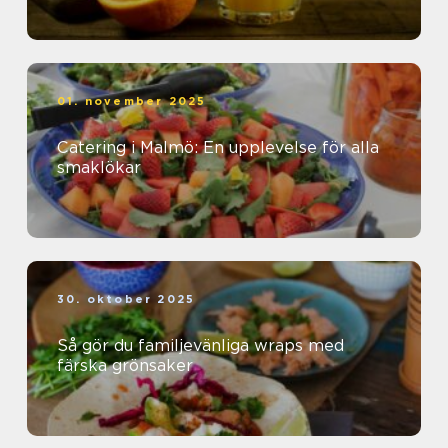
01. november 2025
Catering i Malmö: En upplevelse för alla
smaklökar
30. oktober 2025
Så gör du familjevänliga wraps med
färska grönsaker