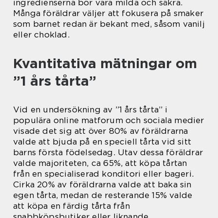
ingredienserna bör vara milda och säkra.
Många föräldrar väljer att fokusera på smaker
som barnet redan är bekant med, såsom vanilj
eller choklad.
Kvantitativa mätningar om
”1 års tårta”
Vid en undersökning av ”1 års tårta” i
populära online matforum och sociala medier
visade det sig att över 80% av föräldrarna
valde att bjuda på en speciell tårta vid sitt
barns första födelsedag. Utav dessa föräldrar
valde majoriteten, ca 65%, att köpa tårtan
från en specialiserad konditori eller bageri.
Cirka 20% av föräldrarna valde att baka sin
egen tårta, medan de resterande 15% valde
att köpa en färdig tårta från
snabbköpsbutiker eller liknande.