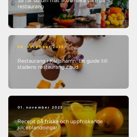
Så får du din mat att smaka som på
restaurang
06. november 2025
Restaurang i Karlshamn: En guide till
stadens restaurangutbud
01. november 2025
Recept på friska och uppfriskande
juiceblandningar