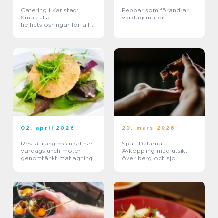
Catering i Karlstad:
Peppar som förändrar
Smakfulla
vardagsmaten
helhetslösningar för alla
tillfällen
02. april 2026
20. mars 2026
Restaurang mölndal när
Spa i Dalarna:
vardagslunch möter
Avkoppling med utsikt
genomtänkt matlagning
över berg och sjö