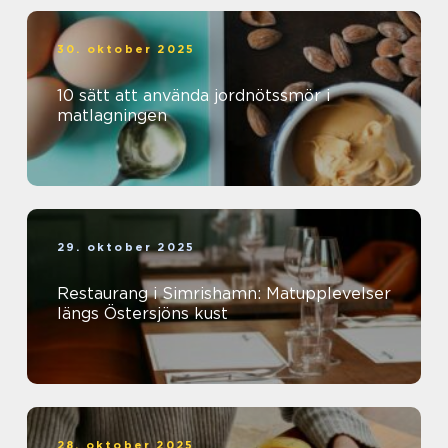
30. oktober 2025
10 sätt att använda jordnötssmör i
matlagningen
29. oktober 2025
Restaurang i Simrishamn: Matupplevelser
längs Östersjöns kust
28. oktober 2025