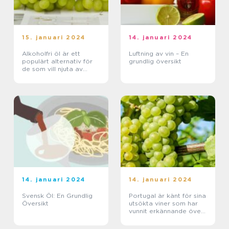
15. januari 2024
14. januari 2024
Alkoholfri öl är ett
Luftning av vin – En
populärt alternativ för
grundlig översikt
de som vill njuta av
smaken av öl utan att
inta alkohol
14. januari 2024
14. januari 2024
Svensk Öl: En Grundlig
Portugal är känt för sina
Översikt
utsökta viner som har
vunnit erkännande över
hela världen