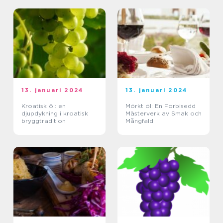
13. januari 2024
13. januari 2024
Kroatisk öl: en
Mörkt öl: En Förbisedd
djupdykning i kroatisk
Mästerverk av Smak och
bryggtradition
Mångfald