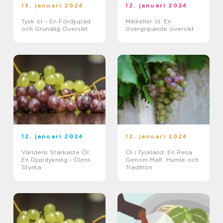
13. januari 2024
12. januari 2024
Tysk öl – En Fördjupad
Mikkeller öl: En
och Grundlig Översikt
övergripande översikt
12. januari 2024
12. januari 2024
Världens Starkaste Öl:
Öl i Tyskland: En Resa
En Djupdykning i Ölens
Genom Malt, Humle och
Styrka
Tradition