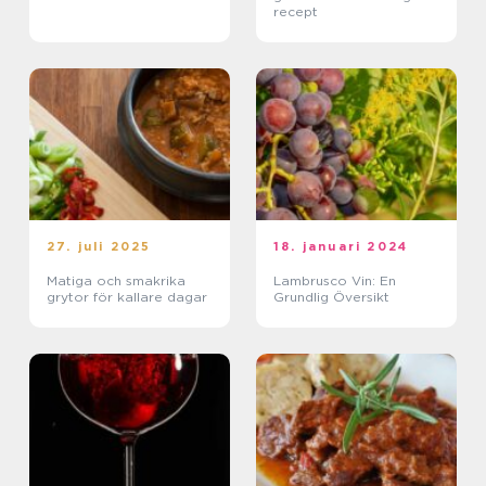
recept
27. juli 2025
18. januari 2024
Matiga och smakrika
Lambrusco Vin: En
grytor för kallare dagar
Grundlig Översikt