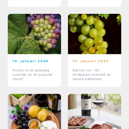
10. januari 2024
10. januari 2024
Porter öl en grundlig
Barolo-vin – En
översikt av en populär
fördjupad översikt av
ölsort
denna italienska
klassiker