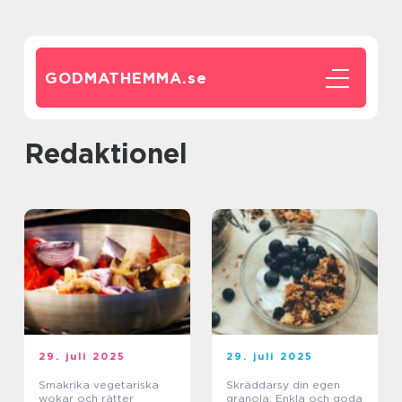
GODMATHEMMA.
se
redaktionel
29. juli 2025
29. juli 2025
Smakrika vegetariska
Skräddarsy din egen
wokar och rätter
granola: Enkla och goda