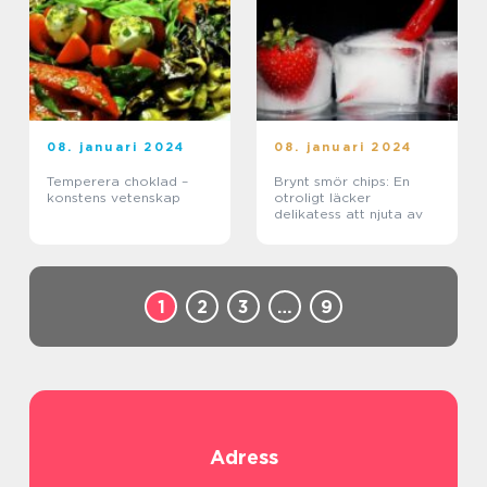
08. januari 2024
08. januari 2024
Temperera choklad –
Brynt smör chips: En
konstens vetenskap
otroligt läcker
delikatess att njuta av
1
2
3
…
9
Adress