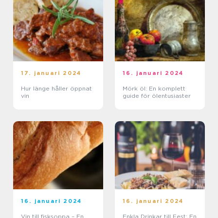
17. januari 2024
16. januari 2024
Hur länge håller öppnat
Mörk öl: En komplett
vin
guide för ölentusiaster
16. januari 2024
16. januari 2024
Vin till fisksoppa – En
Enkla Drinkar till Fest: En