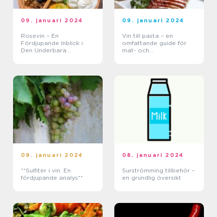
09. januari 2024
09. januari 2024
Rosevin – En
Vin till pasta – en
Fördjupande Inblick i
omfattande guide för
Den Underbara
mat- och
Vinvärldens
dryckesentusiaster
Rosaglimmande Juvel
09. januari 2024
08. januari 2024
**Sulfiter i vin: En
Surströmming tillbehör –
fördjupande analys**
en grundlig översikt