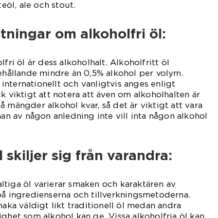
teöl, ale och stout.
tningar om alkoholfri öl:
fri öl är dess alkoholhalt. Alkoholfritt öl
nehållande mindre än 0,5% alkohol per volym.
nternationellt och vanligtvis anges enligt
k viktigt att notera att även om alkoholhalten är
 mängder alkohol kvar, så det är viktigt att vara
 av någon anledning inte vill inta någon alkohol
l skiljer sig från varandra:
tiga öl varierar smaken och karaktären av
på ingredienserna och tillverkningsmetoderna.
maka väldigt likt traditionell öl medan andra
ighet som alkohol kan ge. Vissa alkoholfria öl kan