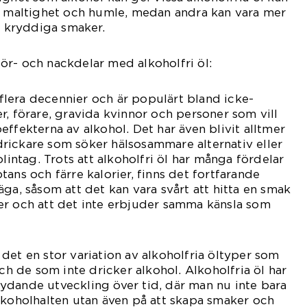
an maltighet och humle, medan andra kan vara mer
r kryddiga smaker.
r- och nackdelar med alkoholfri öl:
i flera decennier och är populärt bland icke-
r, förare, gravida kvinnor och personer som vill
ffekterna av alkohol. Det har även blivit alltmer
rickare som söker hälsosammare alternativ eller
olintag. Trots att alkoholfri öl har många fördelar
ans och färre kalorier, finns det fortfarande
ga, såsom att det kan vara svårt att hitta en smak
er och att det inte erbjuder samma känsla som
det en stor variation av alkoholfria öltyper som
och de som inte dricker alkohol. Alkoholfria öl har
ydande utveckling över tid, där man nu inte bara
lkoholhalten utan även på att skapa smaker och