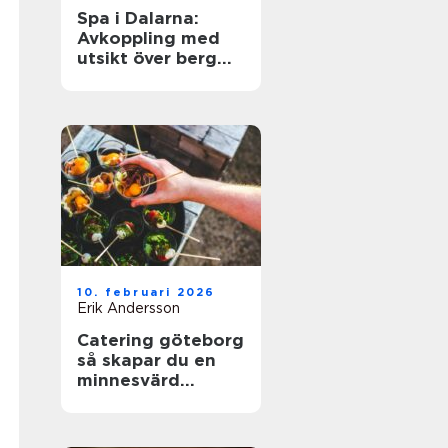
Spa i Dalarna:
Avkoppling med
utsikt över berg
och sjö
10. februari 2026
Erik Andersson
Catering göteborg
så skapar du en
minnesvärd
servering utan
stress