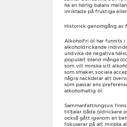
ha en härlig balans mell
inriktade på fruktiga elle
Historisk genomgång av fö
Alkoholfri öl har funnits 
alkoholdrickande individe
undvika de negativa hälsoe
populärt bland många öld
som vill minska sitt alkoh
som smaker, sociala accept
några nackdelar att övervä
som passar ens preferens
alkoholhaltig öl.
Sammanfattningsvis finns 
tilltalar både öldrickare 
också gått igenom en bet
fokuserar på att minska a