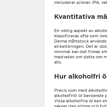
inkluderar pilsner, IPA, ve
Kvantitativa mä
En viktig aspekt av alkohol
klassificeras ofta som in
Denna måttstock används i
etiketteringen. Det är doc
minimal kan det finnas små
medveten om detta om man
alls.
Hur alkoholfri ö
Precis som med alkoholhal
alkoholfritt öl beroende 
Vissa alkoholfria öl kan s
saknar den sötma och fyll