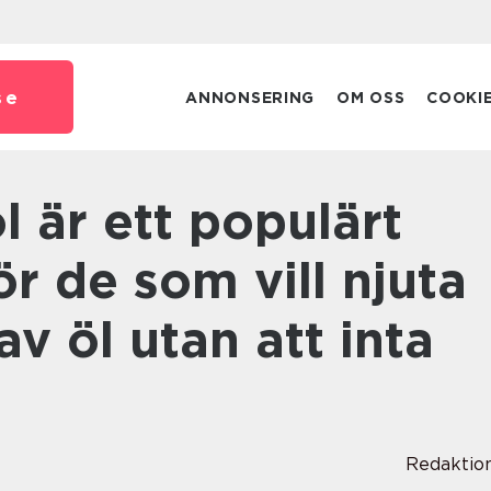
se
ANNONSERING
OM OSS
COOKI
ör de som vill njuta
v öl utan att inta
Redaktio