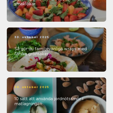
smaklökar
30. oktober 2025
Så gör du familjevänliga wraps med
färska grönsaker
30. oktober 2025
10 sätt att använda jordnötssmör i
matlagningen