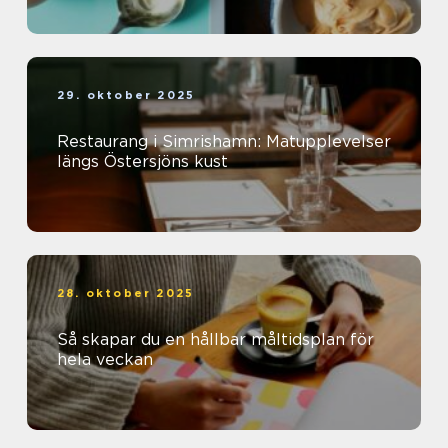
29. oktober 2025
Restaurang i Simrishamn: Matupplevelser
längs Östersjöns kust
28. oktober 2025
Så skapar du en hållbar måltidsplan för
hela veckan