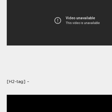
[H2-tag] –