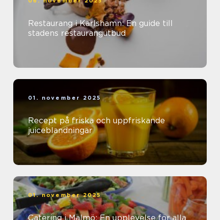
06. november 2025
Restaurang i Karlshamn: En guide till
stadens restaurangutbud
01. november 2025
Recept på friska och uppfriskande
juiceblandningar
01. november 2025
Catering i Malmö: En upplevelse för alla