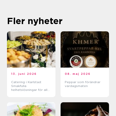
Fler nyheter
13. juni 2026
08. maj 2026
Catering i Karlstad:
Peppar som förändrar
Smakfulla
vardagsmaten
helhetslösningar för alla
tillfällen