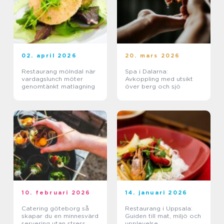
02. april 2026
20. mars 2026
Restaurang mölndal när
Spa i Dalarna:
vardagslunch möter
Avkoppling med utsikt
genomtänkt matlagning
över berg och sjö
10. februari 2026
14. januari 2026
Catering göteborg så
Restaurang i Uppsala:
skapar du en minnesvärd
Guiden till mat, miljö och
servering utan stress
upplevelse