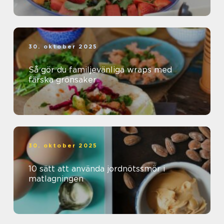
30. oktober 2025
Så gör du familjevänliga wraps med
färska grönsaker
30. oktober 2025
10 sätt att använda jordnötssmör i
matlagningen