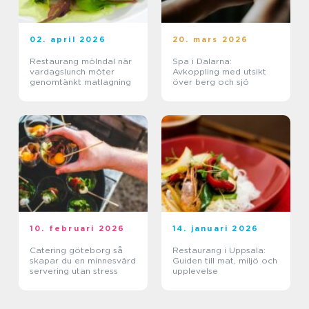
02. april 2026
20. mars 2026
Restaurang mölndal när
Spa i Dalarna:
vardagslunch möter
Avkoppling med utsikt
genomtänkt matlagning
över berg och sjö
10. februari 2026
14. januari 2026
Catering göteborg så
Restaurang i Uppsala:
skapar du en minnesvärd
Guiden till mat, miljö och
servering utan stress
upplevelse