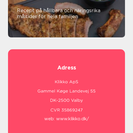
Recept på hållbara och näringsrika
måltider för hela familjen
Adress
web:
www.klikko.dk/