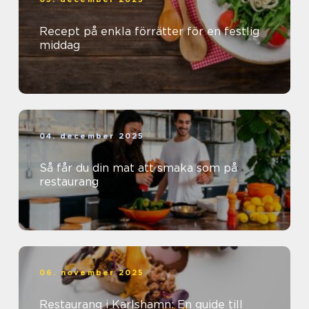
Recept på enkla förrätter för en festlig
middag
04. december 2025
Så får du din mat att smaka som på
restaurang
06. november 2025
Restaurang i Karlshamn: En guide till