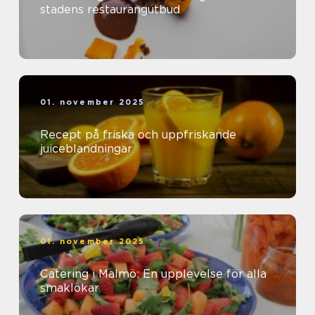
stadens restaurangutbud
01. november 2025
Recept på friska och uppfriskande
juiceblandningar
01. november 2025
Catering i Malmö: En upplevelse för alla
smaklökar