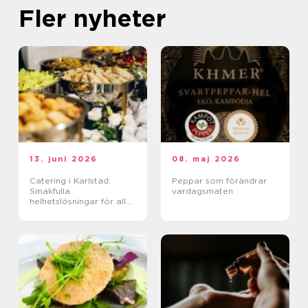
Fler nyheter
13. juni 2026
08. maj 2026
Catering i Karlstad:
Peppar som förändrar
Smakfulla
vardagsmaten
helhetslösningar för alla
tillfällen