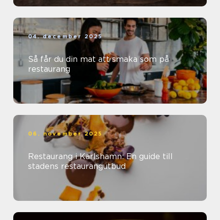
04. december 2025
Så får du din mat att smaka som på
restaurang
06. november 2025
Restaurang i Karlshamn: En guide till
stadens restaurangutbud