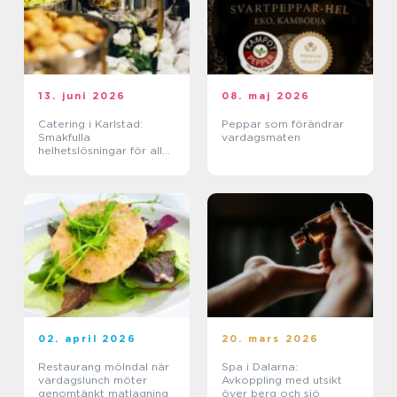
13. juni 2026
08. maj 2026
Catering i Karlstad:
Peppar som förändrar
Smakfulla
vardagsmaten
helhetslösningar för alla
tillfällen
02. april 2026
20. mars 2026
Restaurang mölndal när
Spa i Dalarna:
vardagslunch möter
Avkoppling med utsikt
genomtänkt matlagning
över berg och sjö