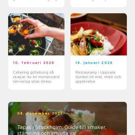
10. februari 2026
14. januari 2026
Catering göteborg så
Restaurang i Uppsala:
skapar du en minnesvärd
Guiden till mat, miljö och
servering utan stress
upplevelse
08. december 2025
Tapas i Stockholm: Guide till smaker,
stämning och smarta val