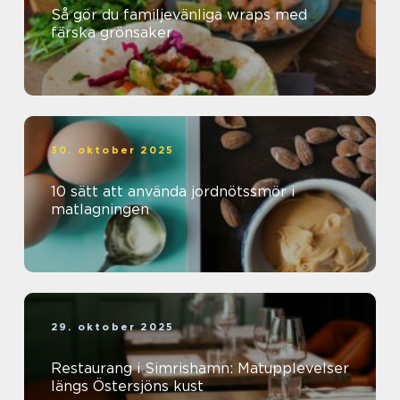
Så gör du familjevänliga wraps med
färska grönsaker
30. oktober 2025
10 sätt att använda jordnötssmör i
matlagningen
29. oktober 2025
Restaurang i Simrishamn: Matupplevelser
längs Östersjöns kust