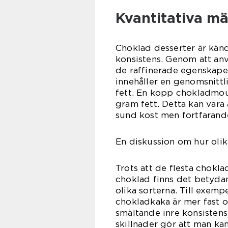
Kvantitativa m
Choklad desserter är känd
konsistens. Genom att anvä
de raffinerade egenskaper
innehåller en genomsnittl
fett. En kopp chokladmou
gram fett. Detta kan vara
sund kost men fortfarande
En diskussion om hur olika
Trots att de flesta chok
choklad finns det betydan
olika sorterna. Till exem
chokladkaka är mer fast 
smältande inre konsisten
skillnader gör att man ka