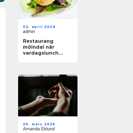
02. april 2026
admin
Restaurang
mölndal när
vardagslunch
möter
genomtänkt
matlagning
20. mars 2026
Amanda Eklund