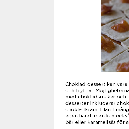
Choklad dessert kan vara 
och tryfflar. Möjlighetern
med chokladsmaker och te
desserter inkluderar cho
chokladkräm, bland många 
egen hand, men kan också
bär eller karamellsås för