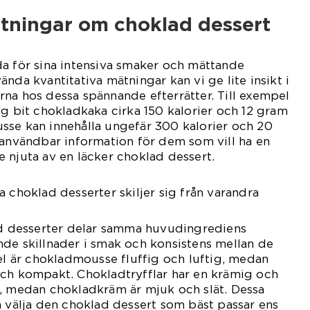
ätningar om choklad dessert
a för sina intensiva smaker och mättande
nda kvantitativa mätningar kan vi ge lite insikt i
na hos dessa spännande efterrätter. Till exempel
ig bit chokladkaka cirka 150 kalorier och 12 gram
sse kan innehålla ungefär 300 kalorier och 20
 användbar information för dem som vill ha en
 njuta av en läcker choklad dessert.
 choklad desserter skiljer sig från varandra
lad desserter delar samma huvudingrediens
de skillnader i smak och konsistens mellan de
pel är chokladmousse fluffig och luftig, medan
och kompakt. Chokladtryfflar har en krämig och
s, medan chokladkräm är mjuk och slät. Dessa
n välja den choklad dessert som bäst passar ens