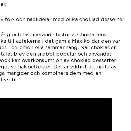
er.
v för- och nackdelar med olika choklad desserter
lång och fascinerande historia. Chokladens
aka till aztekerna i det gamla Mexiko där den var
des i ceremoniella sammanhang. När chokladen
-talet blev den snabbt populär och användes i
 Dock kan överkonsumtion av choklad desserter
gativa hälsoeffekter. Det är viktigt att njuta av
tliga mängder och kombinera dem med en
ivsstil.