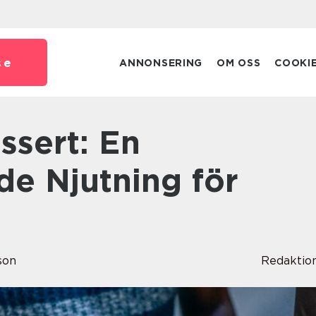
se
ANNONSERING
OM OSS
COOKI
de Njutning för
son
Redaktio