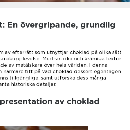
t: En övergripande, grundlig
m av efterrätt som utnyttjar choklad på olika sätt
k smakupplevelse. Med sin rika och krämiga textur
ade av matälskare över hela världen. I denna
en närmare titt på vad choklad dessert egentligen
finns tillgängliga, samt utforska dess många
nta historiska detaljer.
presentation av choklad