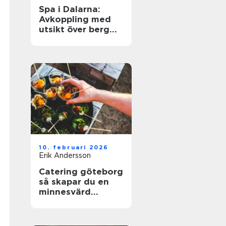
Spa i Dalarna:
Avkoppling med
utsikt över berg
och sjö
10. februari 2026
Erik Andersson
Catering göteborg
så skapar du en
minnesvärd
servering utan
stress