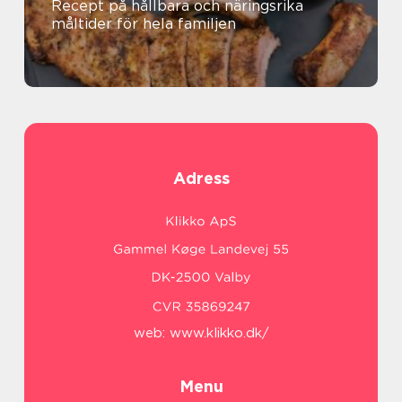
Recept på hållbara och näringsrika
måltider för hela familjen
Adress
web:
www.klikko.dk/
Menu