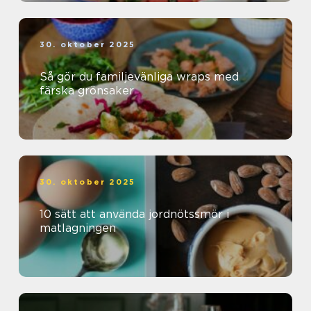
30. oktober 2025
Så gör du familjevänliga wraps med
färska grönsaker
30. oktober 2025
10 sätt att använda jordnötssmör i
matlagningen