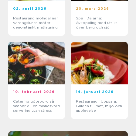
02. april 2026
20. mars 2026
Restaurang mölndal när
Spa i Dalarna:
vardagslunch möter
Avkoppling med utsikt
genomtänkt matlagning
över berg och sjö
10. februari 2026
14. januari 2026
Catering göteborg så
Restaurang i Uppsala:
skapar du en minnesvärd
Guiden till mat, miljö och
servering utan stress
upplevelse