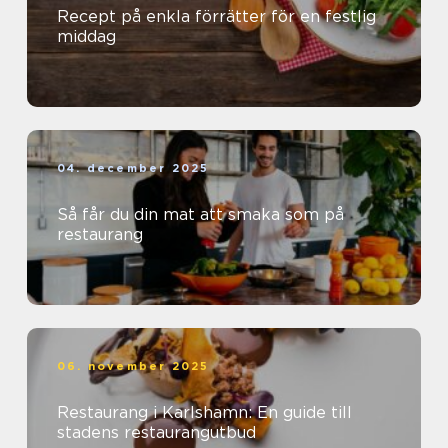
Recept på enkla förrätter för en festlig
middag
04. december 2025
Så får du din mat att smaka som på
restaurang
06. november 2025
Restaurang i Karlshamn: En guide till
stadens restaurangutbud