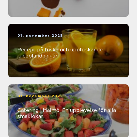
01. november 2025
Recept på friska och uppfriskande
juiceblandningar
01. november 2025
Catering i Malmö: En upplevelse för alla
smaklökar