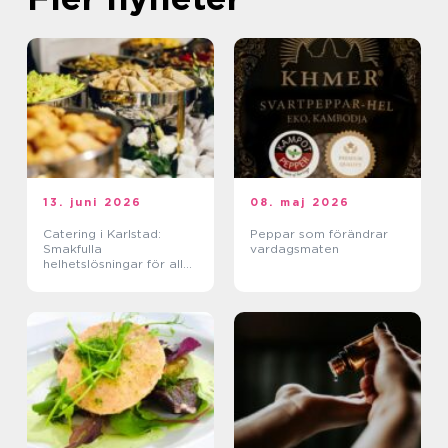
13. juni 2026
08. maj 2026
Catering i Karlstad:
Peppar som förändrar
Smakfulla
vardagsmaten
helhetslösningar för alla
tillfällen