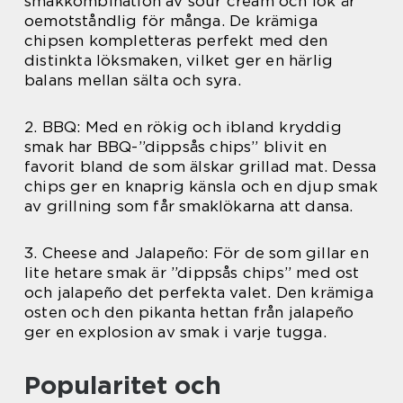
smakkombination av sour cream och lök är
oemotståndlig för många. De krämiga
chipsen kompletteras perfekt med den
distinkta löksmaken, vilket ger en härlig
balans mellan sälta och syra.
2. BBQ: Med en rökig och ibland kryddig
smak har BBQ-”dippsås chips” blivit en
favorit bland de som älskar grillad mat. Dessa
chips ger en knaprig känsla och en djup smak
av grillning som får smaklökarna att dansa.
3. Cheese and Jalapeño: För de som gillar en
lite hetare smak är ”dippsås chips” med ost
och jalapeño det perfekta valet. Den krämiga
osten och den pikanta hettan från jalapeño
ger en explosion av smak i varje tugga.
Popularitet och