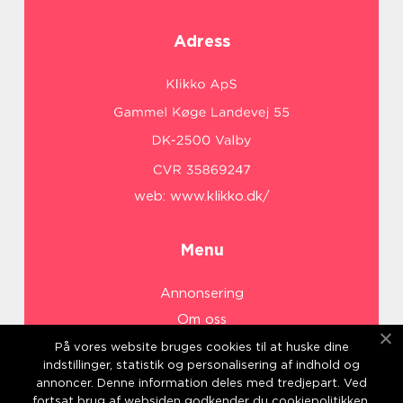
Adress
web:
www.klikko.dk/
Menu
Annonsering
Om oss
Cookies
På vores website bruges cookies til at huske dine
indstillinger, statistik og personalisering af indhold og
Kontakta oss
annoncer. Denne information deles med tredjepart. Ved
Sitemap
fortsat brug af websiden godkender du cookiepolitikken.