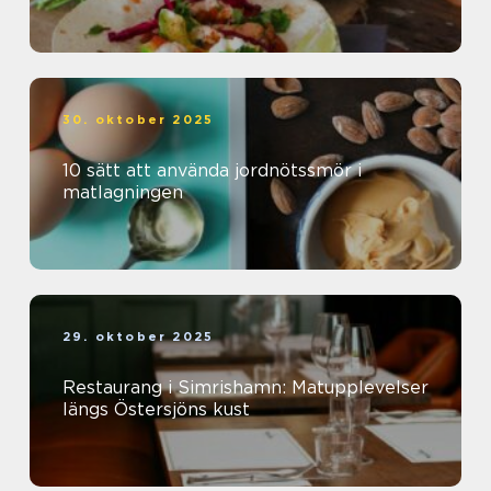
30. oktober 2025
10 sätt att använda jordnötssmör i
matlagningen
29. oktober 2025
Restaurang i Simrishamn: Matupplevelser
längs Östersjöns kust