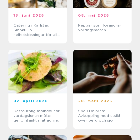
13. juni 2026
08. maj 2026
Catering i Karlstad:
Peppar som förändrar
Smakfulla
vardagsmaten
helhetslösningar för alla
tillfällen
02. april 2026
20. mars 2026
Restaurang mölndal när
Spa i Dalarna:
vardagslunch möter
Avkoppling med utsikt
genomtänkt matlagning
över berg och sjö