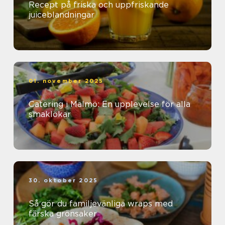
Recept på friska och uppfriskande
juiceblandningar
01. november 2025
Catering i Malmö: En upplevelse för alla
smaklökar
30. oktober 2025
Så gör du familjevänliga wraps med
färska grönsaker