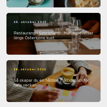
29. oktober 2025
Restaurang i Simrishamn: Matupplevelser
längs Östersjöns kust
28. oktober 2025
Så skapar du en hållbar måltidsplan för
hela veckan