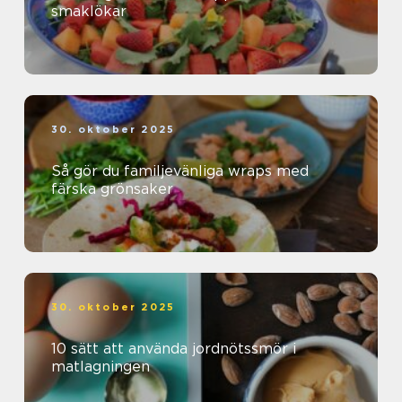
smaklökar
30. oktober 2025
Så gör du familjevänliga wraps med
färska grönsaker
30. oktober 2025
10 sätt att använda jordnötssmör i
matlagningen