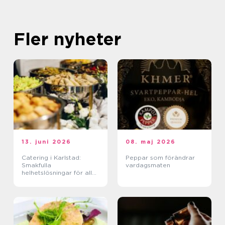
Fler nyheter
13. juni 2026
08. maj 2026
Catering i Karlstad:
Peppar som förändrar
Smakfulla
vardagsmaten
helhetslösningar för alla
tillfällen