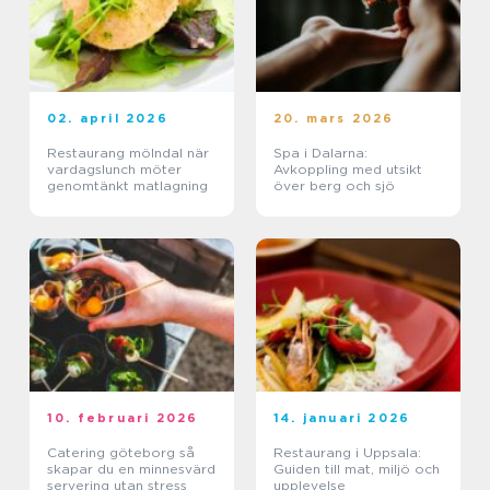
02. april 2026
20. mars 2026
Restaurang mölndal när
Spa i Dalarna:
vardagslunch möter
Avkoppling med utsikt
genomtänkt matlagning
över berg och sjö
10. februari 2026
14. januari 2026
Catering göteborg så
Restaurang i Uppsala:
skapar du en minnesvärd
Guiden till mat, miljö och
servering utan stress
upplevelse