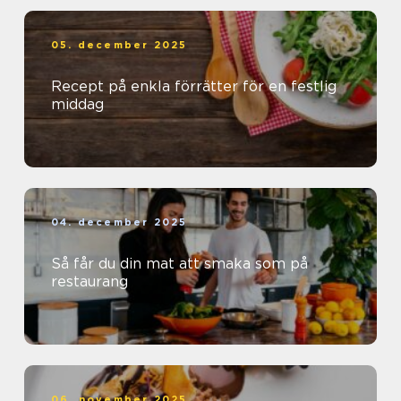
05. december 2025
Recept på enkla förrätter för en festlig
middag
04. december 2025
Så får du din mat att smaka som på
restaurang
06. november 2025