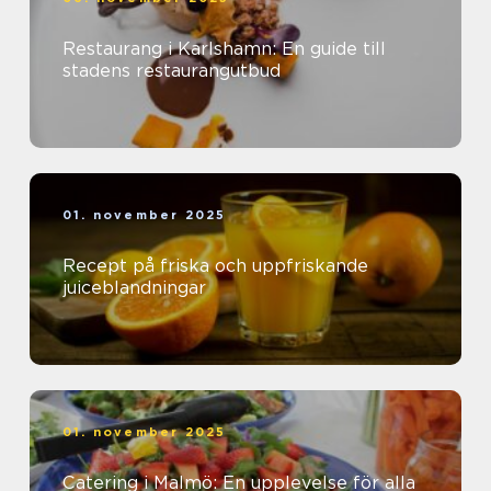
Restaurang i Karlshamn: En guide till
stadens restaurangutbud
01. november 2025
Recept på friska och uppfriskande
juiceblandningar
01. november 2025
Catering i Malmö: En upplevelse för alla