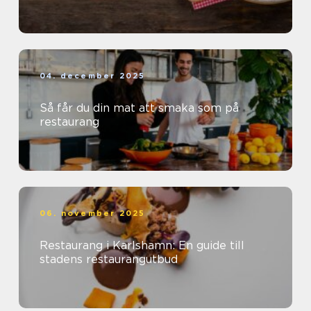
04. december 2025
Så får du din mat att smaka som på
restaurang
06. november 2025
Restaurang i Karlshamn: En guide till
stadens restaurangutbud