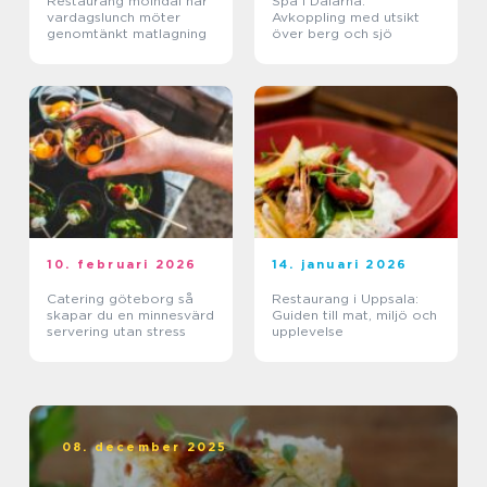
Restaurang mölndal när
Spa i Dalarna:
vardagslunch möter
Avkoppling med utsikt
genomtänkt matlagning
över berg och sjö
10. februari 2026
14. januari 2026
Catering göteborg så
Restaurang i Uppsala:
skapar du en minnesvärd
Guiden till mat, miljö och
servering utan stress
upplevelse
08. december 2025