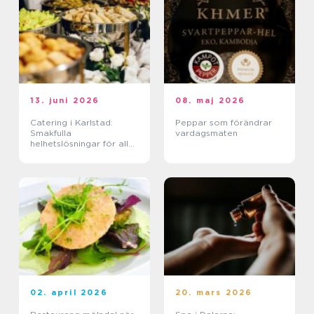
13. juni 2026
08. maj 2026
Catering i Karlstad:
Peppar som förändrar
Smakfulla
vardagsmaten
helhetslösningar för alla
tillfällen
02. april 2026
20. mars 2026