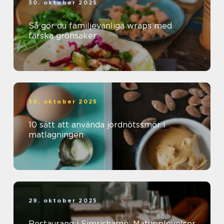
30. oktober 2025
Så gör du familjevänliga wraps med
färska grönsaker
30. oktober 2025
10 sätt att använda jordnötssmör i
matlagningen
29. oktober 2025
Restaurang i Simrishamn: Matupplevelser