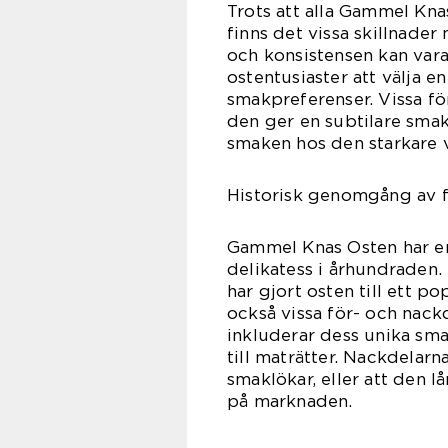
Trots att alla Gammel Kn
finns det vissa skillnader
och konsistensen kan vara 
ostentusiaster att välja 
smakpreferenser. Vissa f
den ger en subtilare smak
smaken hos den starkare v
Historisk genomgång av 
Gammel Knas Osten har en 
delikatess i århundraden.
har gjort osten till ett po
också vissa för- och nac
inkluderar dess unika sm
till maträtter. Nackdelarn
smaklökar, eller att den l
på marknaden.