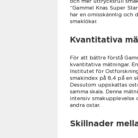
och mer uttrycksfull smak
”Gammel Knas Super Star
har en omisskännlig och d
smaklökar.
Kvantitativa m
För att bättre förstå Gam
kvantitativa mätningar. E
Institutet för Ostforskni
smakindex på 8,4 på en ska
Dessutom uppskattas oste
samma skala. Denna mätni
intensiv smakupplevelse o
andra ostar.
Skillnader mel