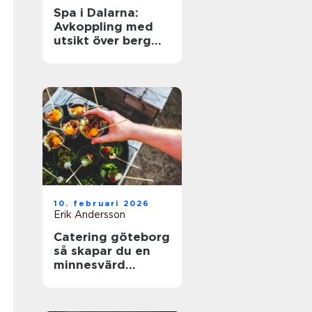
Spa i Dalarna:
Avkoppling med
utsikt över berg
och sjö
10. februari 2026
Erik Andersson
Catering göteborg
så skapar du en
minnesvärd
servering utan
stress