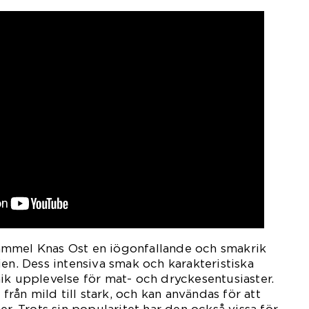
mmel Knas Ost en iögonfallande och smakrik
ien. Dess intensiva smak och karakteristiska
ik upplevelse för mat- och dryckesentusiaster.
 från mild till stark, och kan användas för att
er. Trots sin popularitet har den också vissa för-