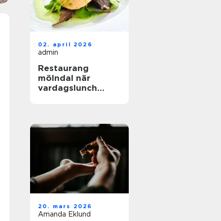
02. april 2026
admin
Restaurang
mölndal när
vardagslunch
möter
genomtänkt
matlagning
20. mars 2026
Amanda Eklund