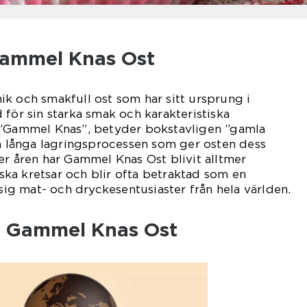
Gammel Knas Ost
k och smakfull ost som har sitt ursprung i
 för sin starka smak och karakteristiska
 ”Gammel Knas”, betyder bokstavligen ”gamla
en långa lagringsprocessen som ger osten dess
er åren har Gammel Knas Ost blivit alltmer
ka kretsar och blir ofta betraktad som en
 sig mat- och dryckesentusiaster från hela världen.
v Gammel Knas Ost