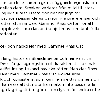
as ostar delar samma grundläggande egenskaper,
 mellan dem. Smaken varierar från mild till stark,
mjuk till fast. Detta gör det möjligt för
en ost som passar deras personliga preferenser och
öredrar den mildare Gammel Knas Osten för att
upplevelse, medan andra njuter av den kraftfulla
arianten.
för- och nackdelar med Gammel Knas Ost
lång historia i Skandinavien och har varit en
 Dess långa lagringstid och karakteristiska smak
pulärt inslag i skandinaviska rätter. Men det finns
kdelar med Gammel Knas Ost. Fördelarna
ak och konsistens, som kan ge en extra dimension
a kan vara att den starka smaken inte passar alla
ånga lagringstiden gör osten dyrare än andra ostar