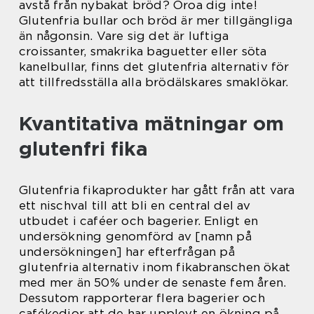
avstå från nybakat bröd? Oroa dig inte!
Glutenfria bullar och bröd är mer tillgängliga
än någonsin. Vare sig det är luftiga
croissanter, smakrika baguetter eller söta
kanelbullar, finns det glutenfria alternativ för
att tillfredsställa alla brödälskares smaklökar.
Kvantitativa mätningar om
glutenfri fika
Glutenfria fikaprodukter har gått från att vara
ett nischval till att bli en central del av
utbudet i caféer och bagerier. Enligt en
undersökning genomförd av [namn på
undersökningen] har efterfrågan på
glutenfria alternativ inom fikabranschen ökat
med mer än 50% under de senaste fem åren.
Dessutom rapporterar flera bagerier och
cafékedjor att de har upplevt en ökning på