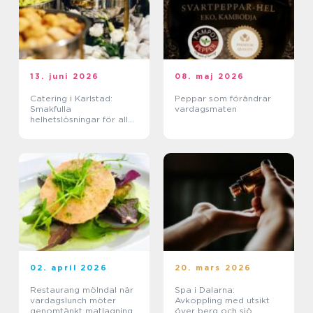
13. juni 2026
08. maj 2026
Catering i Karlstad:
Peppar som förändrar
Smakfulla
vardagsmaten
helhetslösningar för alla
tillfällen
02. april 2026
20. mars 2026
Restaurang mölndal när
Spa i Dalarna:
vardagslunch möter
Avkoppling med utsikt
genomtänkt matlagning
över berg och sjö