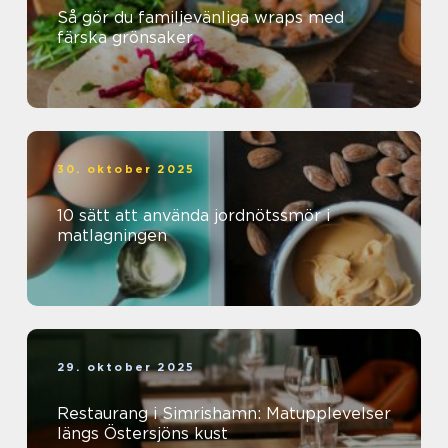
Så gör du familjevänliga wraps med
färska grönsaker
30. oktober 2025
10 sätt att använda jordnötssmör i
matlagningen
29. oktober 2025
Restaurang i Simrishamn: Matupplevelser
längs Östersjöns kust