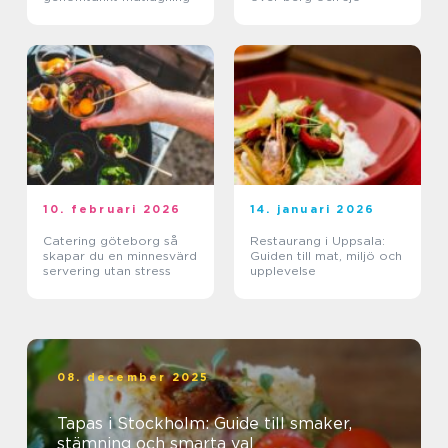
10. februari 2026
14. januari 2026
Catering göteborg så
Restaurang i Uppsala:
skapar du en minnesvärd
Guiden till mat, miljö och
servering utan stress
upplevelse
08. december 2025
Tapas i Stockholm: Guide till smaker,
stämning och smarta val