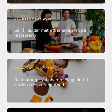
04. december 2025
Så får du din mat att smaka som på
restaurang
06. november 2025
Restaurang i Karlshamn: En guide till
stadens restaurangutbud