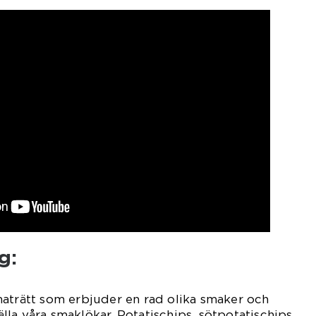
g:
maträtt som erbjuder en rad olika smaker och
tälla våra smaklökar. Potatischips, sötpotatischips