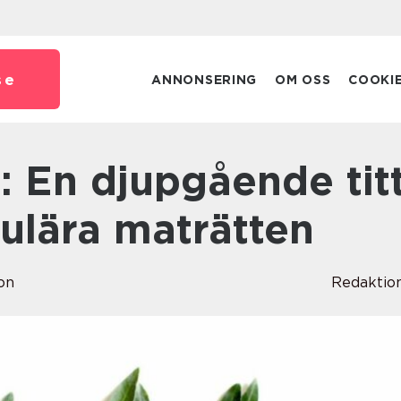
se
ANNONSERING
OM OSS
COOKI
ulära maträtten
on
Redaktio