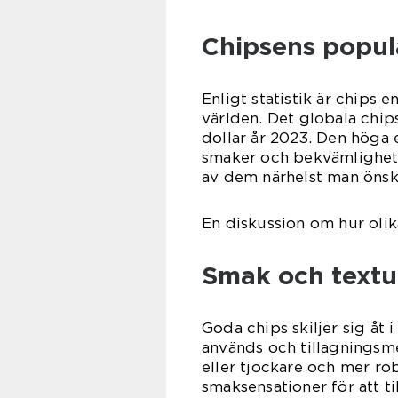
Chipsens popula
Enligt statistik är chips
världen. Det globala chip
dollar år 2023. Den höga 
smaker och bekvämlighets
av dem närhelst man önsk
En diskussion om hur olika
Smak och textur
Goda chips skiljer sig åt
används och tillagningsm
eller tjockare och mer ro
smaksensationer för att t