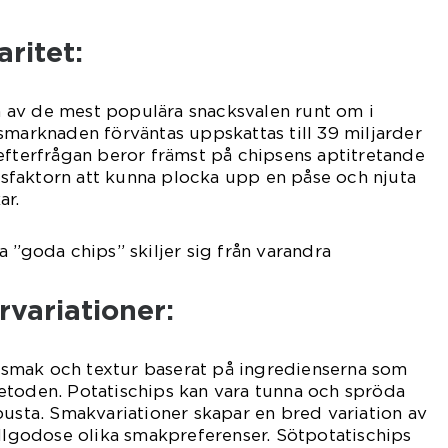
ritet:
 en av de mest populära snacksvalen runt om i
smarknaden förväntas uppskattas till 39 miljarder
efterfrågan beror främst på chipsens aptitretande
faktorn att kunna plocka upp en påse och njuta
ar.
 ”goda chips” skiljer sig från varandra
variationer:
 i smak och textur baserat på ingredienserna som
etoden. Potatischips kan vara tunna och spröda
busta. Smakvariationer skapar en bred variation av
illgodose olika smakpreferenser. Sötpotatischips