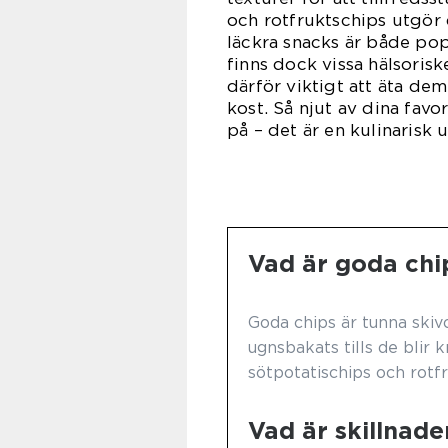
och rotfruktschips utgör 
läckra snacks är både pop
finns dock vissa hälsori
därför viktigt att äta d
kost. Så njut av dina fav
på – det är en kulinarisk 
Vad är goda chi
Goda chips är tunna skivo
ugnsbakats tills de blir k
sötpotatischips och rotfr
Vad är skillnade