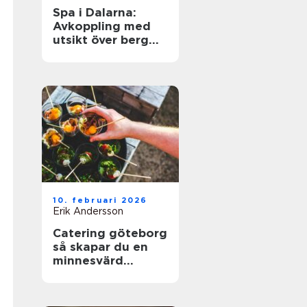
Spa i Dalarna:
Avkoppling med
utsikt över berg
och sjö
10. februari 2026
Erik Andersson
Catering göteborg
så skapar du en
minnesvärd
servering utan
stress