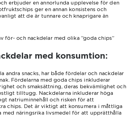
 och erbjuder en annorlunda upplevelse för den
otfruktschips ger en annan konsistens och
vanligt att de är tunnare och knaprigare än
v för- och nackdelar med olika ”goda chips”
ackdelar med konsumtion:
la andra snacks, har både fördelar och nackdelar
smak. Fördelarna med goda chips inkluderar
aprighet och smaksättning, deras bekvämlighet och
estligt tilltugg. Nackdelarna inkluderar höga
högt natriuminnehåll och risken för att
a chips. Det är viktigt att konsumera i måttliga
med näringsrika livsmedel för att upprätthålla