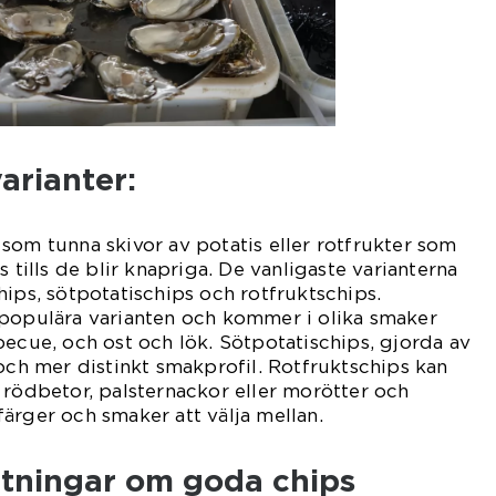
arianter:
som tunna skivor av potatis eller rotfrukter som
s tills de blir knapriga. De vanligaste varianterna
hips, sötpotatischips och rotfruktschips.
 populära varianten och kommer i olika smaker
becue, och ost och lök. Sötpotatischips, gjorda av
 och mer distinkt smakprofil. Rotfruktschips kan
 rödbetor, palsternackor eller morötter och
ärger och smaker att välja mellan.
ätningar om goda chips