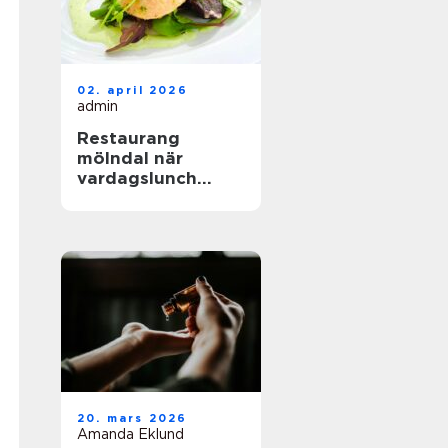
02. april 2026
admin
Restaurang
mölndal när
vardagslunch
möter
genomtänkt
matlagning
20. mars 2026
Amanda Eklund