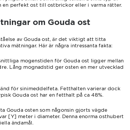
n perfekt ost till ostbrickor eller i varma rätter.
ätningar om Gouda ost
tåelse av Gouda ost, är det viktigt att titta
iva mätningar. Här är några intressanta fakta:
nittliga mogenstiden för Gouda ost ligger mellan
äldre. Lång mognadstid ger osten en mer utvecklad
känd för sinimeddelfeta. Fetthalten varierar dock
pisk Gouda ost har en fetthalt på ca 48%.
rsta Gouda osten som någonsin gjorts vägde
ar [Y] meter i diameter. Denna enorma osthubert
iella ändamål.