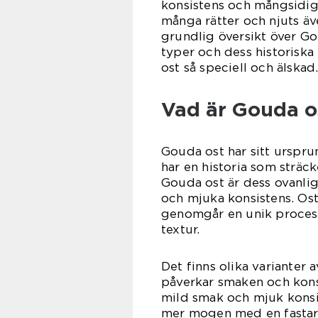
konsistens och mångsidigh
många rätter och njuts även
grundlig översikt över Gou
typer och dess historisk
ost så speciell och älskad
Vad är Gouda os
Gouda ost har sitt urspru
har en historia som sträc
Gouda ost är dess ovanli
och mjuka konsistens. Oste
genomgår en unik process
textur.
Det finns olika varianter
påverkar smaken och kons
mild smak och mjuk kons
mer mogen med en fastare