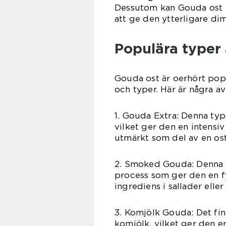
Dessutom kan Gouda ost ha
att ge den ytterligare di
Populära typer
Gouda ost är oerhört popul
och typer. Här är några a
1. Gouda Extra: Denna ty
vilket ger den en intensi
utmärkt som del av en ost
2. Smoked Gouda: Denna Go
process som ger den en f
ingrediens i sallader elle
3. Komjölk Gouda: Det fi
komjölk, vilket ger den e