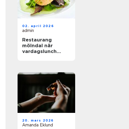
02. april 2026
admin
Restaurang
mölndal när
vardagslunch
möter
genomtänkt
matlagning
20. mars 2026
Amanda Eklund