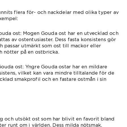
unnits flera för- och nackdelar med olika typer av
exempel:
ouda ost: Mogen Gouda ost har en utvecklad och
tas av ostentusiaster. Dess fasta konsistens gör
och passar utmärkt som ost till mackor eller
 nötter på en ostbricka.
ouda ost: Yngre Gouda ostar har en mildare
stens, vilket kan vara mindre tilltalande för de
klad smakprofil och en fastare ostmån i sin
 och utsökt ost som har blivit en favorit bland
er runt om i världen. Dess milda nötsmak,