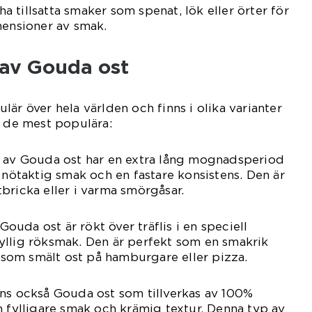
 tillsatta smaker som spenat, lök eller örter för
mensioner av smak.
 av Gouda ost
är över hela världen och finns i olika varianter
v de mest populära:
p av Gouda ost har en extra lång mognadsperiod
v nötaktig smak och en fastare konsistens. Den är
bricka eller i varma smörgåsar.
uda ost är rökt över träflis i en speciell
yllig röksmak. Den är perfekt som en smakrik
r som smält ost på hamburgare eller pizza.
nns också Gouda ost som tillverkas av 100%
n fylligare smak och krämig textur. Denna typ av