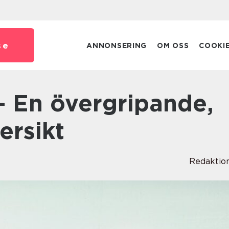
se
ANNONSERING
OM OSS
COOKI
ersikt
Redaktio