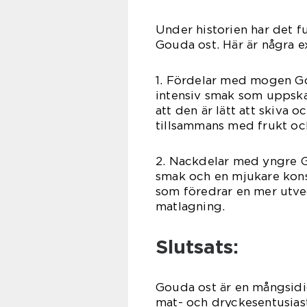
Under historien har det f
Gouda ost. Här är några 
1. Fördelar med mogen G
intensiv smak som uppskat
att den är lätt att skiva 
tillsammans med frukt och
2. Nackdelar med yngre G
smak och en mjukare konsi
som föredrar en mer utvec
matlagning.
Slutsats:
Gouda ost är en mångsidig
mat- och dryckesentusiast