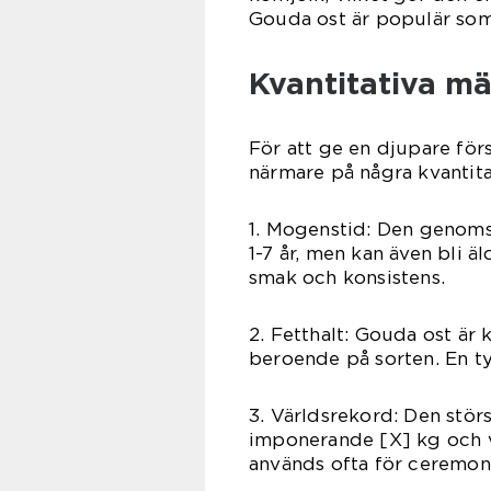
Gouda ost är populär som e
Kvantitativa m
För att ge en djupare förs
närmare på några kvantitat
1. Mogenstid: Den genoms
1-7 år, men kan även bli 
smak och konsistens.
2. Fetthalt: Gouda ost är 
beroende på sorten. En ty
3. Världsrekord: Den stö
imponerande [X] kg och v
används ofta för ceremon