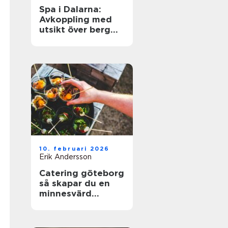
Spa i Dalarna:
Avkoppling med
utsikt över berg
och sjö
10. februari 2026
Erik Andersson
Catering göteborg
så skapar du en
minnesvärd
servering utan
stress