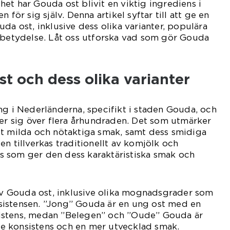
et har Gouda ost blivit en viktig ingrediens i
 för sig själv. Denna artikel syftar till att ge en
da ost, inklusive dess olika varianter, populära
a betydelse. Låt oss utforska vad som gör Gouda
.
t och dess olika varianter
ng i Nederländerna, specifikt i staden Gouda, och
ker sig över flera århundraden. Det som utmärker
gt milda och nötaktiga smak, samt dess smidiga
n tillverkas traditionellt av komjölk och
 som ger den dess karaktäristiska smak och
 av Gouda ost, inklusive olika mognadsgrader som
istensen. ”Jong” Gouda är en ung ost med en
istens, medan ”Belegen” och ”Oude” Gouda är
 konsistens och en mer utvecklad smak.