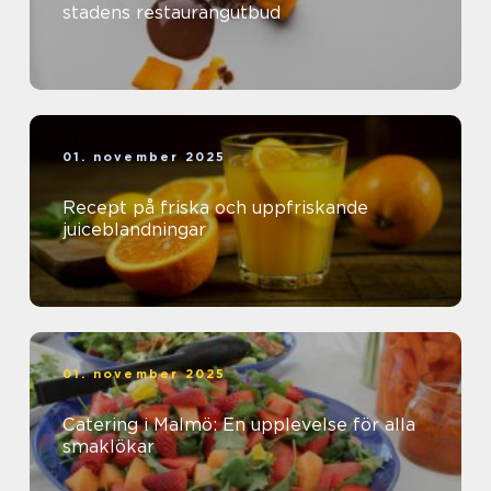
stadens restaurangutbud
01. november 2025
Recept på friska och uppfriskande
juiceblandningar
01. november 2025
Catering i Malmö: En upplevelse för alla
smaklökar