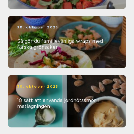
30. oktober 2025
Så gör du familjevänliga wraps med
färska grönsaker
30. oktober 2025
10 sätt att använda jordnötssmör i
matlagningen