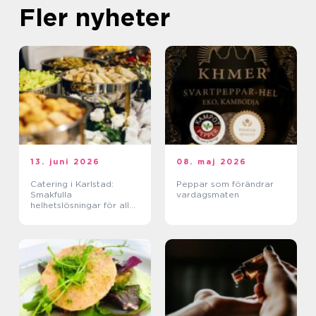
Fler nyheter
13. juni 2026
08. maj 2026
Catering i Karlstad:
Peppar som förändrar
Smakfulla
vardagsmaten
helhetslösningar för alla
tillfällen