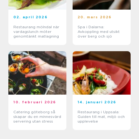
02. april 2026
20. mars 2026
Restaurang mölndal när
Spa i Dalarna:
vardagslunch möter
Avkoppling med utsikt
genomtänkt matlagning
över berg och sjö
10. februari 2026
14. januari 2026
Catering göteborg så
Restaurang i Uppsala:
skapar du en minnesvärd
Guiden till mat, miljö och
servering utan stress
upplevelse