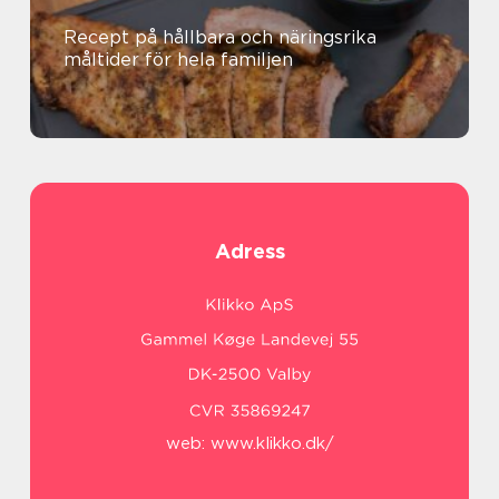
Recept på hållbara och näringsrika
måltider för hela familjen
Adress
web:
www.klikko.dk/