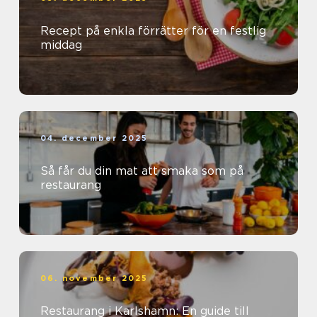
Recept på enkla förrätter för en festlig
middag
04. december 2025
Så får du din mat att smaka som på
restaurang
06. november 2025
Restaurang i Karlshamn: En guide till