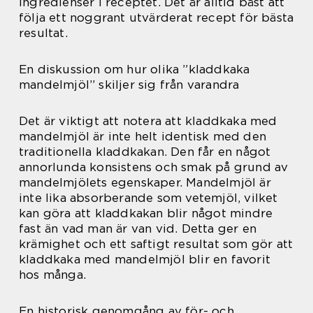
ingredienser i receptet. Det är alltid bäst att
följa ett noggrant utvärderat recept för bästa
resultat.
En diskussion om hur olika ”kladdkaka
mandelmjöl” skiljer sig från varandra
Det är viktigt att notera att kladdkaka med
mandelmjöl är inte helt identisk med den
traditionella kladdkakan. Den får en något
annorlunda konsistens och smak på grund av
mandelmjölets egenskaper. Mandelmjöl är
inte lika absorberande som vetemjöl, vilket
kan göra att kladdkakan blir något mindre
fast än vad man är van vid. Detta ger en
krämighet och ett saftigt resultat som gör att
kladdkaka med mandelmjöl blir en favorit
hos många.
En historisk genomgång av för- och