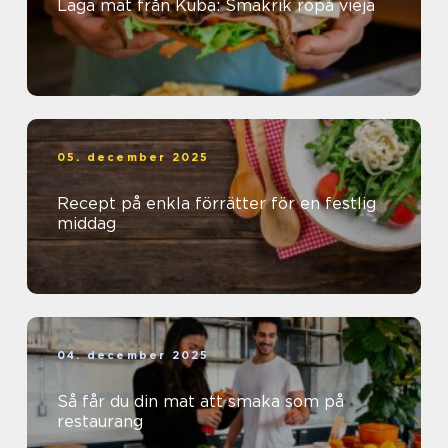
Laga mat från Kuba: Smakrik ropa vieja
05. december 2025
Recept på enkla förrätter för en festlig
middag
04. december 2025
Så får du din mat att smaka som på
restaurang