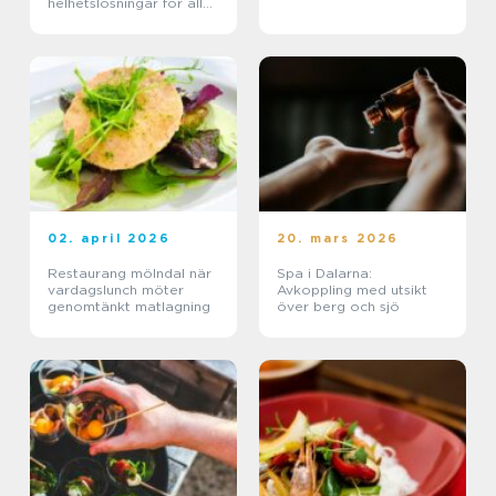
helhetslösningar för alla
tillfällen
02. april 2026
20. mars 2026
Restaurang mölndal när
Spa i Dalarna:
vardagslunch möter
Avkoppling med utsikt
genomtänkt matlagning
över berg och sjö