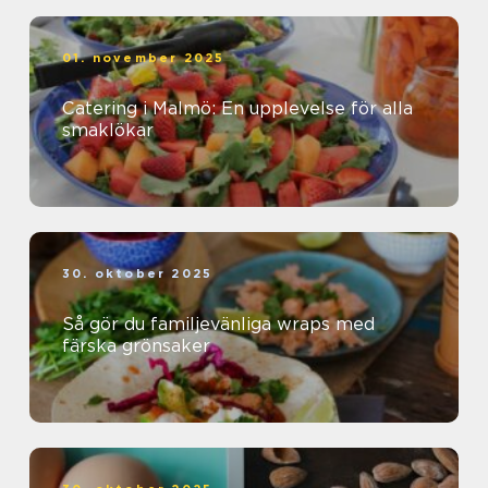
01. november 2025
Catering i Malmö: En upplevelse för alla
smaklökar
30. oktober 2025
Så gör du familjevänliga wraps med
färska grönsaker