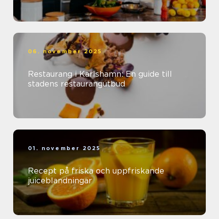
06. november 2025
Restaurang i Karlshamn: En guide till
stadens restaurangutbud
01. november 2025
Recept på friska och uppfriskande
juiceblandningar