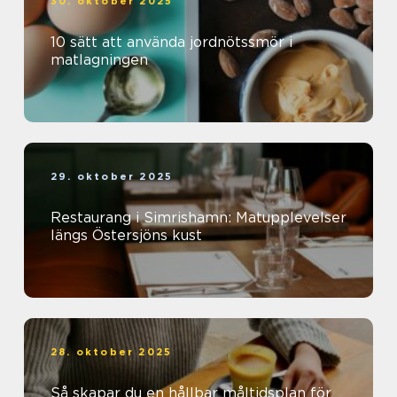
30. oktober 2025
10 sätt att använda jordnötssmör i
matlagningen
29. oktober 2025
Restaurang i Simrishamn: Matupplevelser
längs Östersjöns kust
28. oktober 2025
Så skapar du en hållbar måltidsplan för