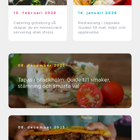
10. februari 2026
14. januari 2026
Catering göteborg så
Restaurang i Uppsala:
skapar du en minnesvärd
Guiden till mat, miljö och
servering utan stress
upplevelse
08. december 2025
Tapas i Stockholm: Guide till smaker,
stämning och smarta val
08. december 2025