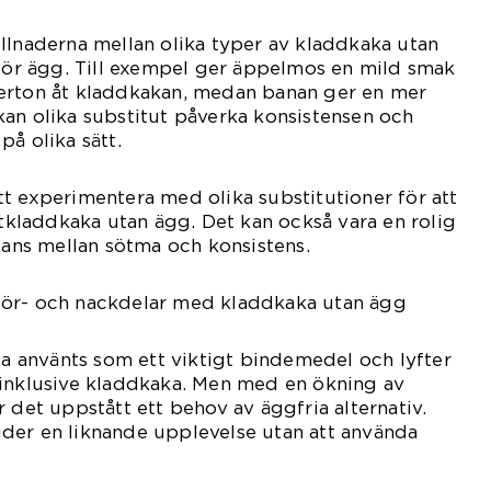
llnaderna mellan olika typer av kladdkaka utan
 för ägg. Till exempel ger äppelmos en mild smak
erton åt kladdkakan, medan banan ger en mer
an olika substitut påverka konsistensen och
på olika sätt.
t experimentera med olika substitutioner för att
itkladdkaka utan ägg. Det kan också vara en rolig
alans mellan sötma och konsistens.
för- och nackdelar med kladdkaka utan ägg
fta använts som ett viktigt bindemedel och lyfter
 inklusive kladdkaka. Men med en ökning av
 det uppstått ett behov av äggfria alternativ.
der en liknande upplevelse utan att använda