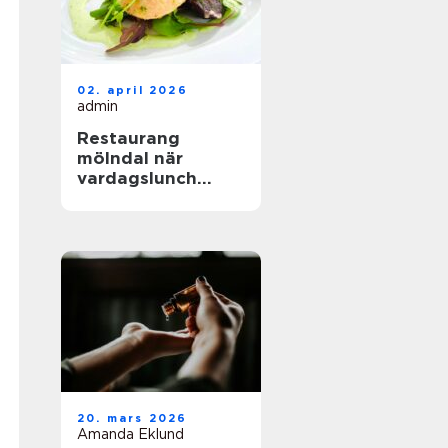
02. april 2026
admin
Restaurang
mölndal när
vardagslunch
möter
genomtänkt
matlagning
20. mars 2026
Amanda Eklund