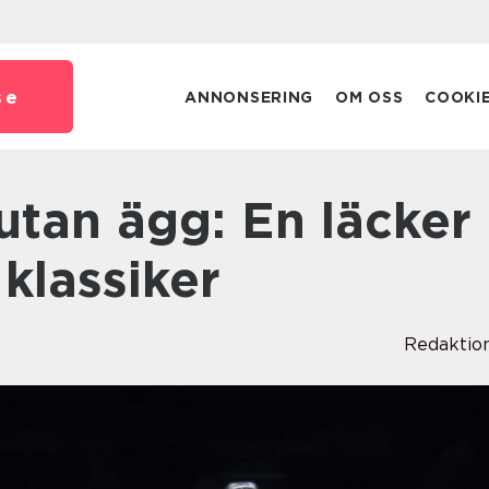
se
ANNONSERING
OM OSS
COOKI
 klassiker
Redaktio