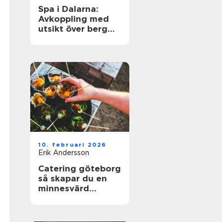
Spa i Dalarna:
Avkoppling med
utsikt över berg
och sjö
10. februari 2026
Erik Andersson
Catering göteborg
så skapar du en
minnesvärd
servering utan
stress