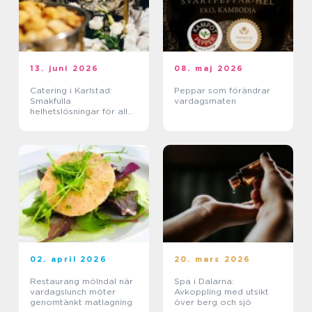
13. juni 2026
08. maj 2026
Catering i Karlstad:
Peppar som förändrar
Smakfulla
vardagsmaten
helhetslösningar för alla
tillfällen
02. april 2026
20. mars 2026
Restaurang mölndal när
Spa i Dalarna:
vardagslunch möter
Avkoppling med utsikt
genomtänkt matlagning
över berg och sjö