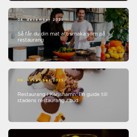
04. december 2025
Så får du din mat att smaka som på
restaurang
06. november 2025
Restaurang i Karlshamn: En guide till
stadens restaurangutbud