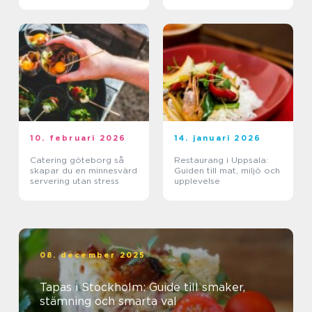
10. februari 2026
14. januari 2026
Catering göteborg så
Restaurang i Uppsala:
skapar du en minnesvärd
Guiden till mat, miljö och
servering utan stress
upplevelse
08. december 2025
Tapas i Stockholm: Guide till smaker,
stämning och smarta val