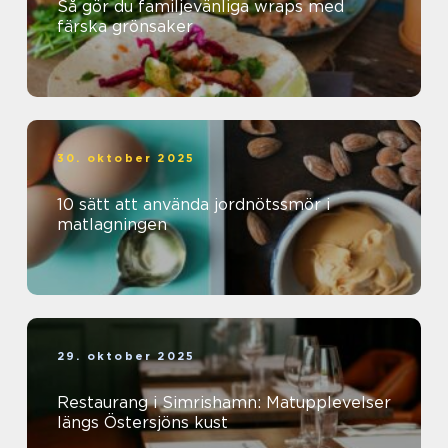
Så gör du familjevänliga wraps med
färska grönsaker
30. oktober 2025
10 sätt att använda jordnötssmör i
matlagningen
29. oktober 2025
Restaurang i Simrishamn: Matupplevelser
längs Östersjöns kust