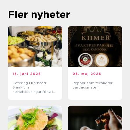
Fler nyheter
13. juni 2026
08. maj 2026
Catering i Karlstad:
Peppar som förändrar
Smakfulla
vardagsmaten
helhetslösningar för alla
tillfällen