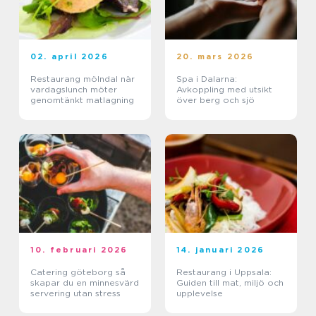
02. april 2026
20. mars 2026
Restaurang mölndal när
Spa i Dalarna:
vardagslunch möter
Avkoppling med utsikt
genomtänkt matlagning
över berg och sjö
10. februari 2026
14. januari 2026
Catering göteborg så
Restaurang i Uppsala:
skapar du en minnesvärd
Guiden till mat, miljö och
servering utan stress
upplevelse