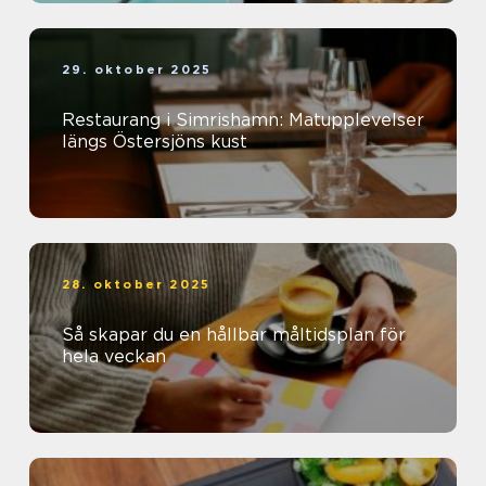
29. oktober 2025
Restaurang i Simrishamn: Matupplevelser
längs Östersjöns kust
28. oktober 2025
Så skapar du en hållbar måltidsplan för
hela veckan