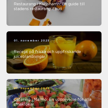
Restaurang i Karlshamn: En guide till
stadens restaurangutbud
01. november 2025
Recept på friska och uppfriskande
juiceblandningar
01. november 2025
Catering i Malmö: En upplevelse för alla
smaklökar