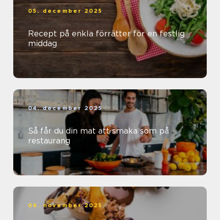
05. december 2025
Recept på enkla förrätter för en festlig
middag
04. december 2025
Så får du din mat att smaka som på
restaurang
06. november 2025