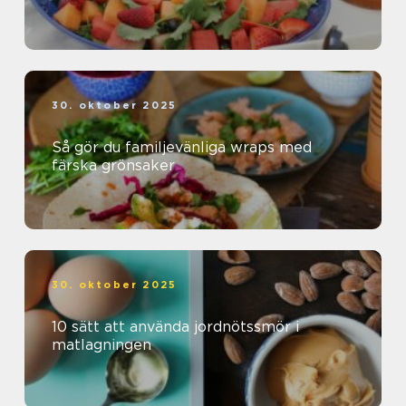
30. oktober 2025
Så gör du familjevänliga wraps med
färska grönsaker
30. oktober 2025
10 sätt att använda jordnötssmör i
matlagningen