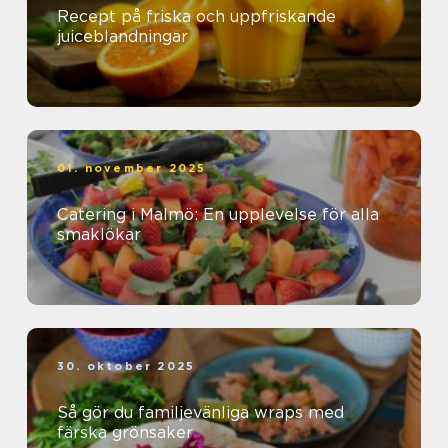
Recept på friska och uppfriskande
juiceblandningar
01. november 2025
Catering i Malmö: En upplevelse för alla
smaklökar
30. oktober 2025
Så gör du familjevänliga wraps med
färska grönsaker