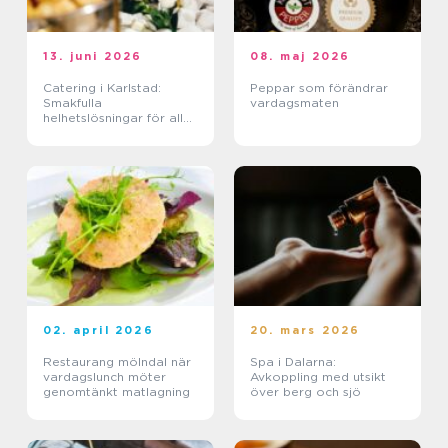
13. juni 2026
08. maj 2026
Catering i Karlstad:
Peppar som förändrar
Smakfulla
vardagsmaten
helhetslösningar för alla
tillfällen
02. april 2026
20. mars 2026
Restaurang mölndal när
Spa i Dalarna:
vardagslunch möter
Avkoppling med utsikt
genomtänkt matlagning
över berg och sjö