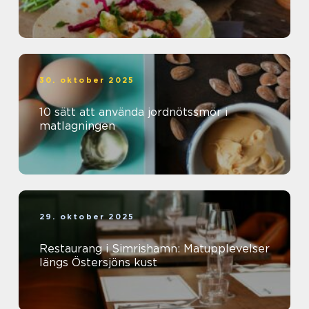
30. oktober 2025
10 sätt att använda jordnötssmör i
matlagningen
29. oktober 2025
Restaurang i Simrishamn: Matupplevelser
längs Östersjöns kust