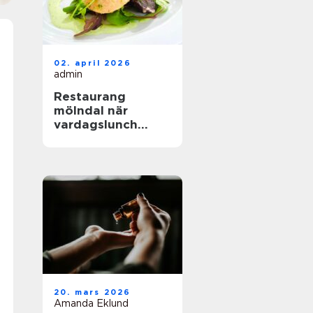
02. april 2026
admin
Restaurang
mölndal när
vardagslunch
möter
genomtänkt
matlagning
20. mars 2026
Amanda Eklund