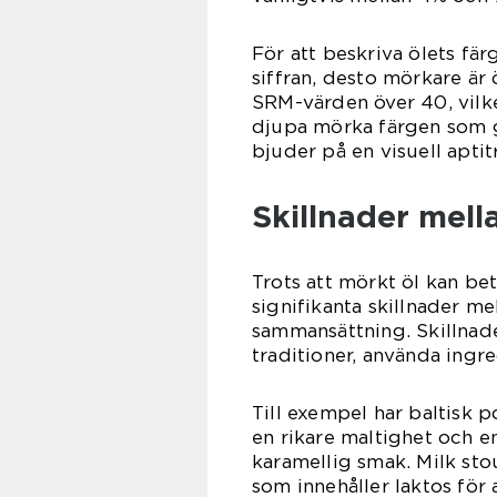
För att beskriva ölets f
siffran, desto mörkare är
SRM-värden över 40, vilke
djupa mörka färgen som ge
bjuder på en visuell aptitr
Skillnader mell
Trots att mörkt öl kan be
signifikanta skillnader m
sammansättning. Skillnade
traditioner, använda ingr
Till exempel har baltisk 
en rikare maltighet och e
karamellig smak. Milk sto
som innehåller laktos för 