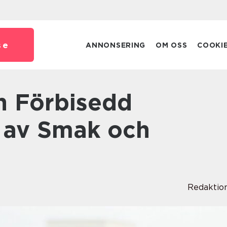
se
ANNONSERING
OM OSS
COOKI
 av Smak och
Redaktio