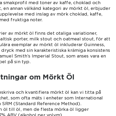
 smakprofil med toner av kaffe, choklad och
, en annan välkänd kategori av mörkt öl, erbjuder
upplevelse med inslag av mörk choklad, kaffe,
h med fruktiga noter.
er av mörkt öl finns det otaliga variationer,
baltisk porter, milk stout och oatmeal stout, för att
lära exemplar av mörkt öl inkluderar Guinness,
k dryck med sin karakteristiska krämiga konsistens
amuel Smith’s Imperial Stout, som anses vara en
el på sin typ.
ätningar om Mörkt Öl
skriva och kvantifiera mörkt öl kan vi titta på
het, som ofta mäts i enheter som International
ch SRM (Standard Reference Method).
 öl till öl, men de flesta mörka öl ligger
 7% ABV (alkohol per volym).