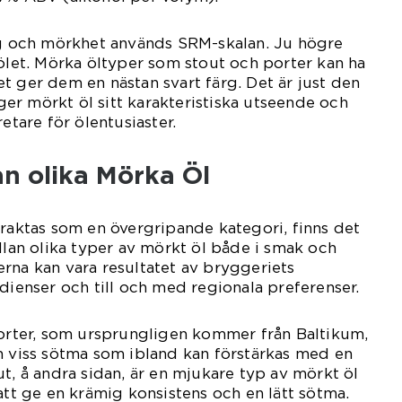
ärg och mörkhet används SRM-skalan. Ju högre
 ölet. Mörka öltyper som stout och porter kan ha
t ger dem en nästan svart färg. Det är just den
r mörkt öl sitt karakteristiska utseende och
etare för ölentusiaster.
an olika Mörka Öl
traktas som en övergripande kategori, finns det
ellan olika typer av mörkt öl både i smak och
rna kan vara resultatet av bryggeriets
edienser och till och med regionala preferenser.
porter, som ursprungligen kommer från Baltikum,
n viss sötma som ibland kan förstärkas med en
ut, å andra sidan, är en mjukare typ av mörkt öl
att ge en krämig konsistens och en lätt sötma.