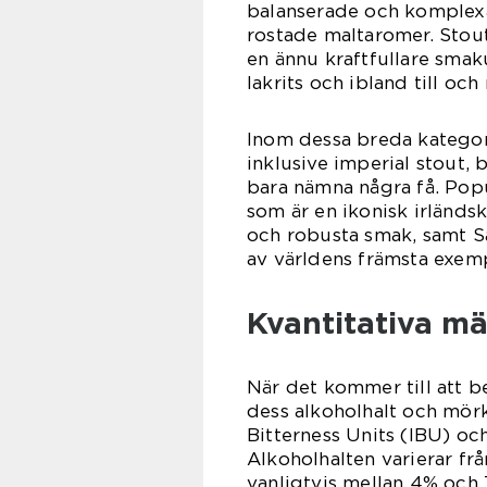
balanserade och komplexa
rostade maltaromer. Stout
en ännu kraftfullare smak
lakrits och ibland till oc
Inom dessa breda kategori
inklusive imperial stout, 
bara nämna några få. Popu
som är en ikonisk irländs
och robusta smak, samt S
av världens främsta exemp
Kvantitativa m
När det kommer till att be
dess alkoholhalt och mörk
Bitterness Units (IBU) o
Alkoholhalten varierar från
vanligtvis mellan 4% och