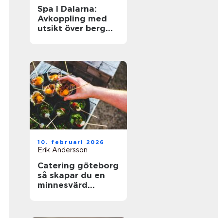
Spa i Dalarna:
Avkoppling med
utsikt över berg
och sjö
10. februari 2026
Erik Andersson
Catering göteborg
så skapar du en
minnesvärd
servering utan
stress