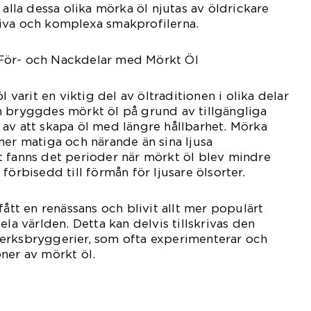
 alla dessa olika mörka öl njutas av öldrickare
iva och komplexa smakprofilerna.
För- och Nackdelar med Mörkt Öl
l varit en viktig del av öltraditionen i olika delar
n bryggdes mörkt öl på grund av tillgängliga
av att skapa öl med längre hållbarhet. Mörka
mer matiga och närande än sina ljusa
t fanns det perioder när mörkt öl blev mindre
förbisedd till förmån för ljusare ölsorter.
fått en renässans och blivit allt mer populärt
ela världen. Detta kan delvis tillskrivas den
erksbryggerier, som ofta experimenterar och
ner av mörkt öl.