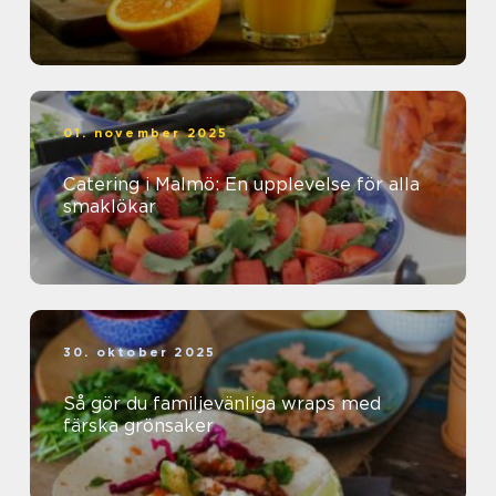
01. november 2025
Catering i Malmö: En upplevelse för alla
smaklökar
30. oktober 2025
Så gör du familjevänliga wraps med
färska grönsaker