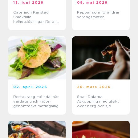
13. juni 2026
08. maj 2026
Catering i Karlstad:
Peppar som förändrar
Smakfulla
vardagsmaten
helhetslösningar för alla
tillfällen
02. april 2026
20. mars 2026
Restaurang mölndal när
Spa i Dalarna:
vardagslunch möter
Avkoppling med utsikt
genomtänkt matlagning
över berg och sjö