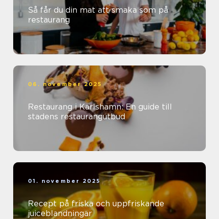
Så får du din mat att smaka som på
restaurang
06. november 2025
Restaurang i Karlshamn: En guide till
stadens restaurangutbud
01. november 2025
Recept på friska och uppfriskande
juiceblandningar