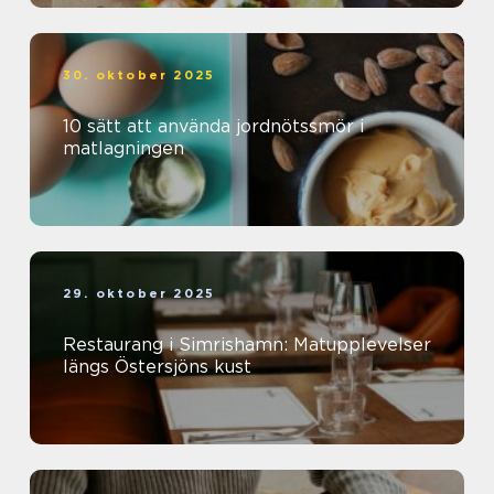
30. oktober 2025
10 sätt att använda jordnötssmör i
matlagningen
29. oktober 2025
Restaurang i Simrishamn: Matupplevelser
längs Östersjöns kust