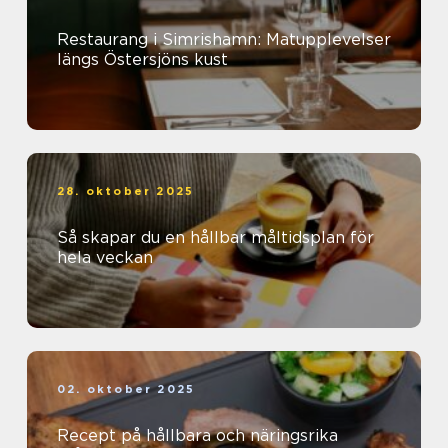
Restaurang i Simrishamn: Matupplevelser
längs Östersjöns kust
28. oktober 2025
Så skapar du en hållbar måltidsplan för
hela veckan
02. oktober 2025
Recept på hållbara och näringsrika