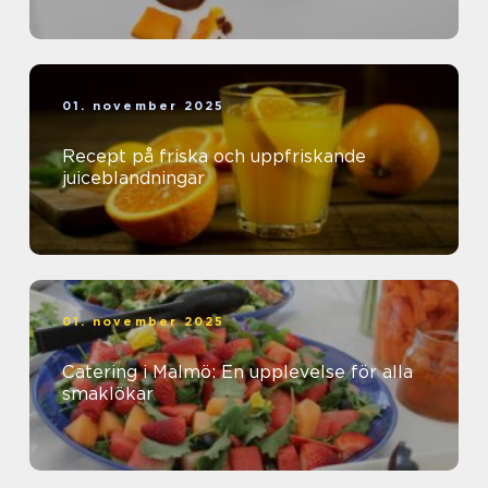
01. november 2025
Recept på friska och uppfriskande
juiceblandningar
01. november 2025
Catering i Malmö: En upplevelse för alla
smaklökar