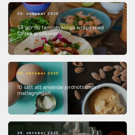
30. oktober 2025
Så gör du familjevänliga wraps med
färska grönsaker
30. oktober 2025
10 sätt att använda jordnötssmör i
matlagningen
29. oktober 2025