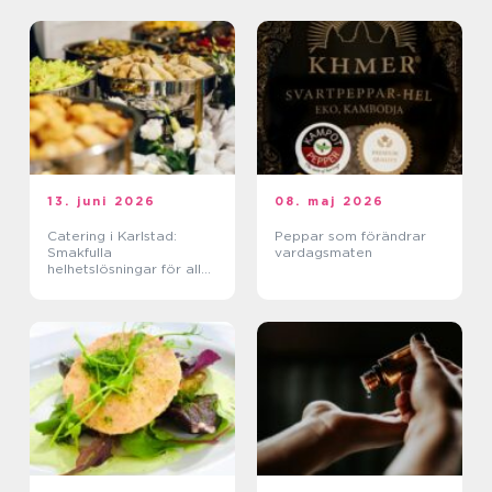
13. juni 2026
08. maj 2026
Catering i Karlstad:
Peppar som förändrar
Smakfulla
vardagsmaten
helhetslösningar för alla
tillfällen