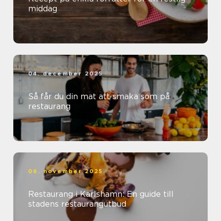
middag
04. december 2025
Så får du din mat att smaka som på
restaurang
06. november 2025
Restaurang i Karlshamn: En guide till
stadens restaurangutbud