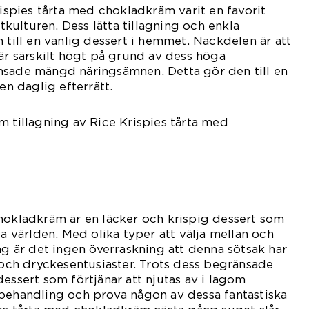
rispies tårta med chokladkräm varit en favorit
ulturen. Dess lätta tillagning och enkla
 till en vanlig dessert i hemmet. Nackdelen är att
 är särskilt högt på grund av dess höga
nsade mängd näringsämnen. Detta gör den till en
en daglig efterrätt.
m tillagning av Rice Krispies tårta med
hokladkräm är en läcker och krispig dessert som
la världen. Med olika typer att välja mellan och
ng är det ingen överraskning att denna sötsak har
- och dryckesentusiaster. Trots dess begränsade
essert som förtjänar att njutas av i lagom
 behandling och prova någon av dessa fantastiska