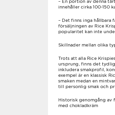
– En portion av denna tårt
innehåller cirka 100-150 
– Det finns inga hållbara
försäljningen av Rice Kr
popularitet kan inte unde
Skillnader mellan olika t
Trots att alla Rice Krisp
ursprung, finns det tydli
inkludera smakprofil, kons
exempel är en klassisk Ri
smaken medan en mintvari
till personlig smak och pr
Historisk genomgång av fö
med chokladkräm