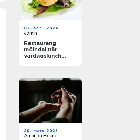
02. april 2026
admin
Restaurang
mölndal när
vardagslunch
möter
genomtänkt
matlagning
20. mars 2026
Amanda Eklund