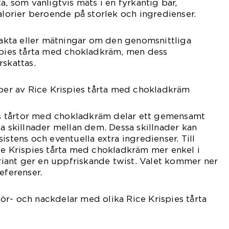
a, som vanligtvis mäts i en fyrkantig bar,
kalorier beroende på storlek och ingredienser.
 fakta eller mätningar om den genomsnittliga
ispies tårta med chokladkräm, men dess
rskattas.
yper av Rice Krispies tårta med chokladkräm
ies tårtor med chokladkräm delar ett gemensamt
ga skillnader mellan dem. Dessa skillnader kan
istens och eventuella extra ingredienser. Till
ce Krispies tårta med chokladkräm mer enkel i
ant ger en uppfriskande twist. Valet kommer ner
eferenser.
r- och nackdelar med olika Rice Krispies tårta