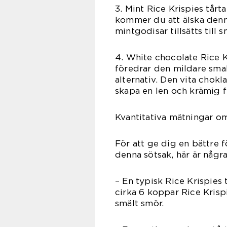
3. Mint Rice Krispies tå
kommer du att älska denn
mintgodisar tillsätts till
4. White chocolate Rice 
föredrar den mildare smak
alternativ. Den vita chok
skapa en len och krämig f
Kvantitativa mätningar o
För att ge dig en bättre f
denna sötsak, här är några
– En typisk Rice Krispies
cirka 6 koppar Rice Krisp
smält smör.