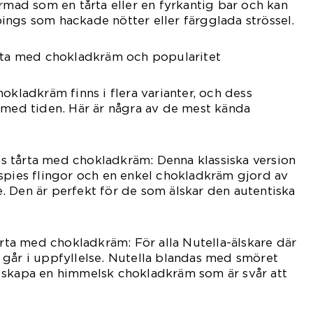
ormad som en tårta eller en fyrkantig bar och kan
ngs som hackade nötter eller färgglada strössel.
årta med chokladkräm och popularitet
okladkräm finns i flera varianter, och dess
 med tiden. Här är några av de mest kända
ies tårta med chokladkräm: Denna klassiska version
spies flingor och en enkel chokladkräm gjord av
 Den är perfekt för de som älskar den autentiska
årta med chokladkräm: För alla Nutella-älskare där
 går i uppfyllelse. Nutella blandas med smöret
 skapa en himmelsk chokladkräm som är svår att