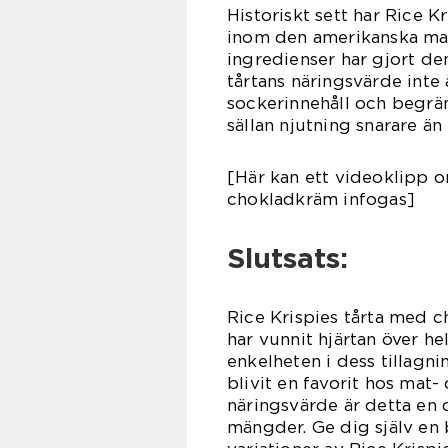
Historiskt sett har Rice K
inom den amerikanska matk
ingredienser har gjort den
tårtans näringsvärde inte
sockerinnehåll och begrä
sällan njutning snarare än 
[Här kan ett videoklipp o
chokladkräm infogas]
Slutsats:
Rice Krispies tårta med c
har vunnit hjärtan över he
enkelheten i dess tillagni
blivit en favorit hos mat
näringsvärde är detta en d
mängder. Ge dig själv en