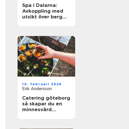
Spa i Dalarna:
Avkoppling med
utsikt över berg
och sjö
10. februari 2026
Erik Andersson
Catering göteborg
så skapar du en
minnesvärd
servering utan
stress