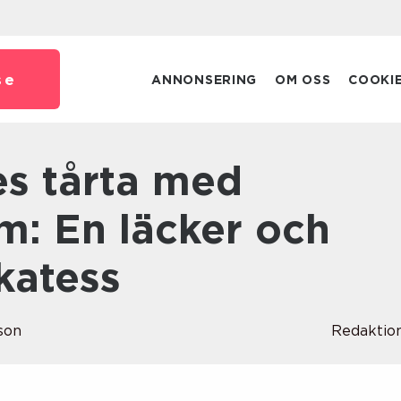
se
ANNONSERING
OM OSS
COOKI
m: En läcker och
ikatess
son
Redaktio