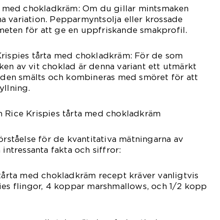
rta med chokladkräm: Om du gillar mintsmaken
a variation. Pepparmyntsolja eller krossade
 smeten för att ge en uppfriskande smakprofil.
Krispies tårta med chokladkräm: För de som
en av vit choklad är denna variant ett utmärkt
laden smälts och kombineras med smöret för att
yllning.
m Rice Krispies tårta med chokladkräm
örståelse för de kvantitativa mätningarna av
 intressanta fakta och siffror:
 tårta med chokladkräm recept kräver vanligtvis
ies flingor, 4 koppar marshmallows, och 1/2 kopp