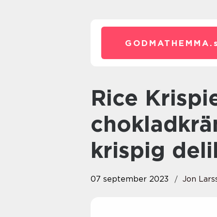
GODMATHEMMA.
Rice Krispies tårta med
chokladkrä
krispig del
07 september 2023
Jon Lars