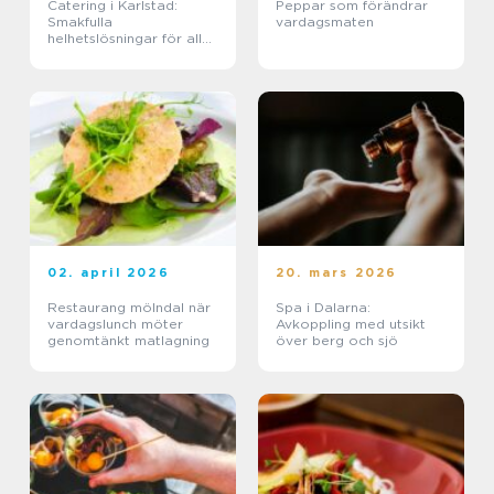
Catering i Karlstad:
Peppar som förändrar
Smakfulla
vardagsmaten
helhetslösningar för alla
tillfällen
02. april 2026
20. mars 2026
Restaurang mölndal när
Spa i Dalarna:
vardagslunch möter
Avkoppling med utsikt
genomtänkt matlagning
över berg och sjö