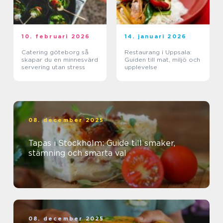
10. februari 2026
14. januari 2026
Catering göteborg så
Restaurang i Uppsala:
skapar du en minnesvärd
Guiden till mat, miljö och
servering utan stress
upplevelse
08. december 2025
Tapas i Stockholm: Guide till smaker,
stämning och smarta val
08. december 2025