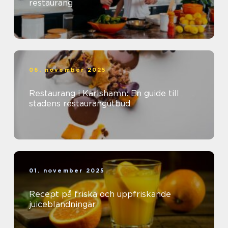
restaurang
06. november 2025
Restaurang i Karlshamn: En guide till
stadens restaurangutbud
01. november 2025
Recept på friska och uppfriskande
juiceblandningar