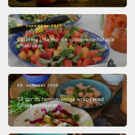
01. november 2025
Catering i Malmö: En upplevelse för alla
smaklökar
30. oktober 2025
Så gör du familjevänliga wraps med
färska grönsaker