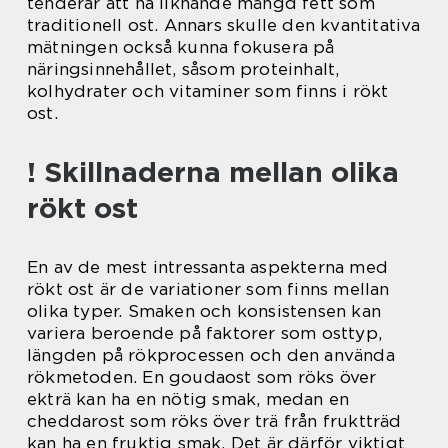
tenderar att ha liknande mängd fett som
traditionell ost. Annars skulle den kvantitativa
mätningen också kunna fokusera på
näringsinnehållet, såsom proteinhalt,
kolhydrater och vitaminer som finns i rökt
ost.
! Skillnaderna mellan olika
rökt ost
En av de mest intressanta aspekterna med
rökt ost är de variationer som finns mellan
olika typer. Smaken och konsistensen kan
variera beroende på faktorer som osttyp,
längden på rökprocessen och den använda
rökmetoden. En goudaost som röks över
ekträ kan ha en nötig smak, medan en
cheddarost som röks över trä från fruktträd
kan ha en fruktig smak. Det är därför viktigt