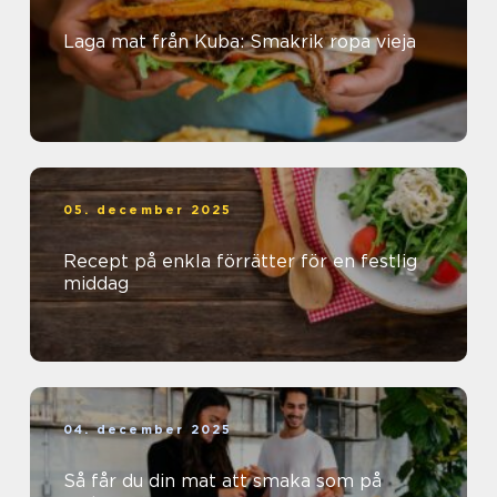
Laga mat från Kuba: Smakrik ropa vieja
05. december 2025
Recept på enkla förrätter för en festlig
middag
04. december 2025
Så får du din mat att smaka som på