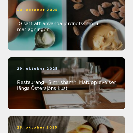
30. oktober 2025
10 sätt att använda jordnötssmör i
matlagningen
29. oktober 2025
Restaurang i Simrishamn: Matupplevelser
längs Östersjöns kust
28. oktober 2025