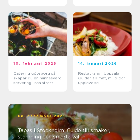
10. februari 2026
14. januari 2026
Catering göteborg så
Restaurang i Uppsala:
skapar du en minnesvärd
Guiden till mat, miljö och
servering utan stress
upplevelse
08. december 2025
Tapas i Stockholm: Guide till smaker,
stämning och smarta val