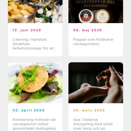
13. juni 2026
08. maj 2026
Catering i Karlstad:
Peppar som förändrar
Smakfulla
vardagsmaten
helhetslösningar för alla
tillfällen
02. april 2026
20. mars 2026
Restaurang mölndal när
Spa i Dalarna:
vardagslunch möter
Avkoppling med utsikt
genomtänkt matlagning
över berg och sjö