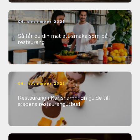
04. december 2025
Så får du din mat att smaka som på
restaurang
06. november 2025
Restaurang i Karlshamn: En guide till
stadens restaurangutbud