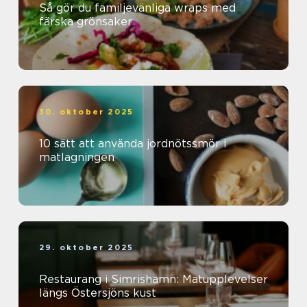
Så gör du familjevänliga wraps med
färska grönsaker
30. oktober 2025
10 sätt att använda jordnötssmör i
matlagningen
29. oktober 2025
Restaurang i Simrishamn: Matupplevelser
längs Östersjöns kust