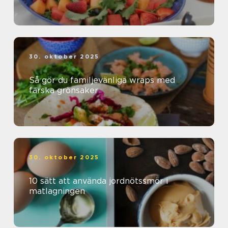
30. oktober 2025
Så gör du familjevänliga wraps med
färska grönsaker
30. oktober 2025
10 sätt att använda jordnötssmör i
matlagningen