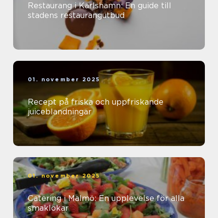
Restaurang i Karlshamn: En guide till
stadens restaurangutbud
01. november 2025
Recept på friska och uppfriskande
juiceblandningar
01. november 2025
Catering i Malmö: En upplevelse för alla
smaklökar