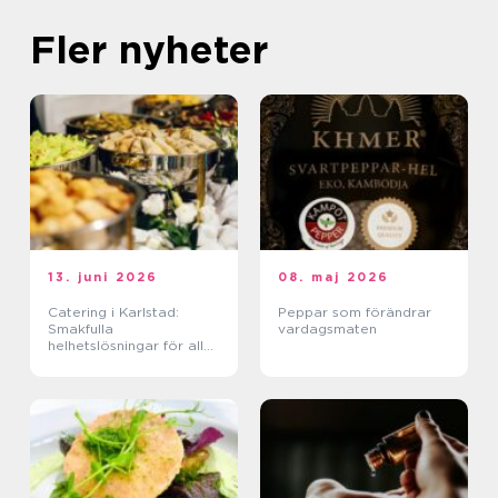
Fler nyheter
13. juni 2026
08. maj 2026
Catering i Karlstad:
Peppar som förändrar
Smakfulla
vardagsmaten
helhetslösningar för alla
tillfällen