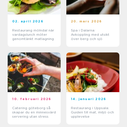
02. april 2026
20. mars 2026
Restaurang mölndal när
Spa i Dalarna:
vardagslunch möter
Avkoppling med utsikt
genomtänkt matlagning
över berg och sjö
10. februari 2026
14. januari 2026
Catering göteborg så
Restaurang i Uppsala:
skapar du en minnesvärd
Guiden till mat, miljö och
servering utan stress
upplevelse