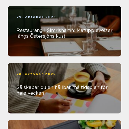
29. oktober 2025
Restaurang i Simrishamn: Matupplevelser
längs Östersjöns kust
28. oktober 2025
Så skapar du en hållbar måltidsplan för
hela veckan