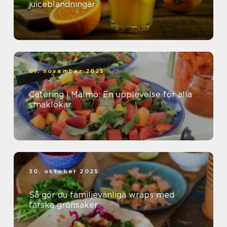
juiceblandningar
01. november 2025
Catering i Malmö: En upplevelse för alla
smaklökar
30. oktober 2025
Så gör du familjevänliga wraps med
färska grönsaker