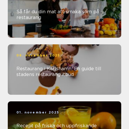
Så får du din mat att smaka som på
restaurang
06. november 2025
Restaurang i Karlshamn: En guide till
stadens restaurangutbud
01. november 2025
Recept på friska och uppfriskande