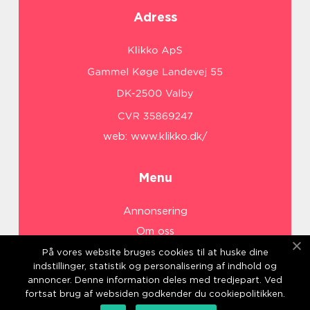
Adress
web:
www.klikko.dk/
Menu
Annonsering
Om oss
Cookies
På vores website bruges cookies til at huske dine
indstillinger, statistik og personalisering af indhold og
Kontakta oss
annoncer. Denne information deles med tredjepart. Ved
Sitemap
fortsat brug af websiden godkender du cookiepolitikken.