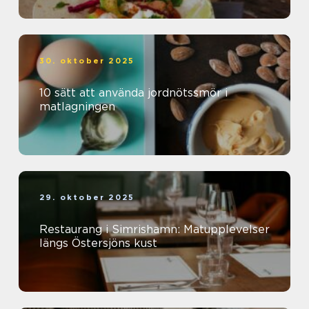
30. oktober 2025
10 sätt att använda jordnötssmör i
matlagningen
29. oktober 2025
Restaurang i Simrishamn: Matupplevelser
längs Östersjöns kust