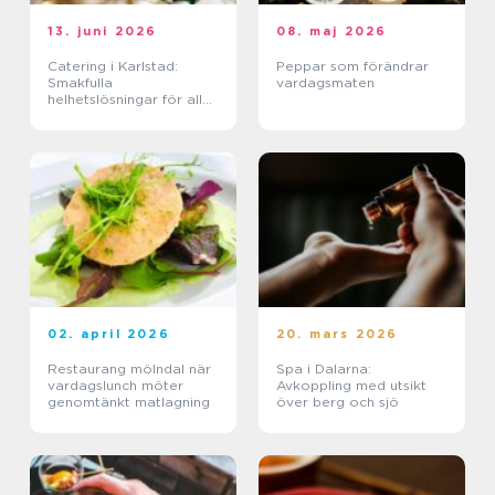
13. juni 2026
08. maj 2026
Catering i Karlstad:
Peppar som förändrar
Smakfulla
vardagsmaten
helhetslösningar för alla
tillfällen
02. april 2026
20. mars 2026
Restaurang mölndal när
Spa i Dalarna:
vardagslunch möter
Avkoppling med utsikt
genomtänkt matlagning
över berg och sjö