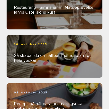
Restaurang i Simrishamn: Matupplevelser
längs Östersjöns kust
28. oktober 2025
Så skapar du en hållbar måltidsplan för
hela veckan
02. oktober 2025
Recept på hållbara och näringsrika
måltider för hela familjen