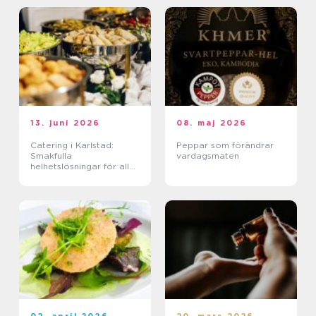
13. juni 2026
08. maj 2026
Catering i Karlstad:
Peppar som förändrar
Smakfulla
vardagsmaten
helhetslösningar för alla
tillfällen