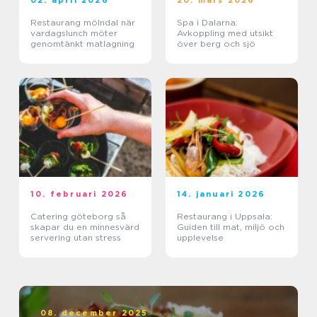
02. april 2026
20. mars 2026
Restaurang mölndal när
Spa i Dalarna:
vardagslunch möter
Avkoppling med utsikt
genomtänkt matlagning
över berg och sjö
10. februari 2026
14. januari 2026
Catering göteborg så
Restaurang i Uppsala:
skapar du en minnesvärd
Guiden till mat, miljö och
servering utan stress
upplevelse
08. december 2025