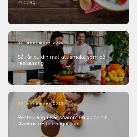
middag
04. december 2025
Så får du din mat att smaka som på
restaurang
06. november 2025
Restaurang i Karlshamn: En guide till
stadens restaurangutbud