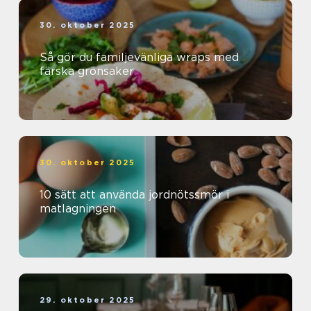
30. oktober 2025
Så gör du familjevänliga wraps med
färska grönsaker
30. oktober 2025
10 sätt att använda jordnötssmör i
matlagningen
29. oktober 2025