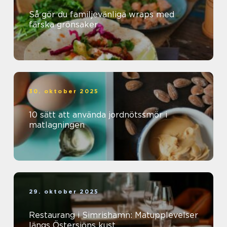
Så gör du familjevänliga wraps med
färska grönsaker
30. oktober 2025
10 sätt att använda jordnötssmör i
matlagningen
29. oktober 2025
Restaurang i Simrishamn: Matupplevelser
längs Östersjöns kust