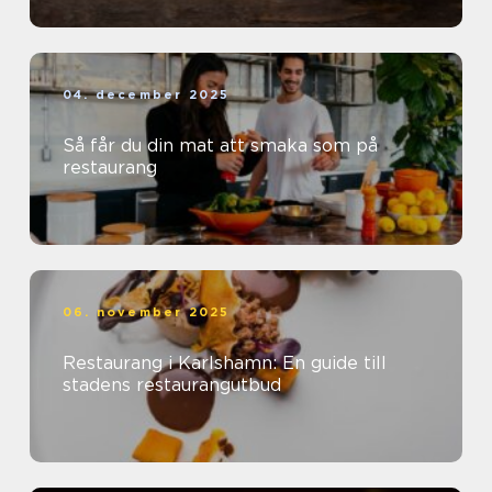
04. december 2025
Så får du din mat att smaka som på
restaurang
06. november 2025
Restaurang i Karlshamn: En guide till
stadens restaurangutbud