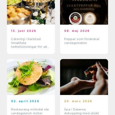
13. juni 2026
08. maj 2026
Catering i Karlstad:
Peppar som förändrar
Smakfulla
vardagsmaten
helhetslösningar för alla
tillfällen
02. april 2026
20. mars 2026
Restaurang mölndal när
Spa i Dalarna:
vardagslunch möter
Avkoppling med utsikt