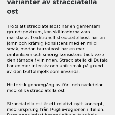
varianter av stracciatella
ost
Trots att stracciatellaost har en gemensam
grundspektrum, kan skillnaderna vara
märkbara. Traditionell stracciatellaost har en
jämn och krämig konsistens med en mild
smak, medan burrataost har en mer
omtänksam och smörig konsistens tack vare
den tärnade fyllningen. Stracciatella di Bufala
har en mer intensiv och unik smak på grund
av den buffelmjölk som används.
Historisk genomgång av för- och nackdelar
med olika stracciatella ost
Stracciatella ost är ett relativt nytt koncept,
med ursprung från Puglia-regionen i Italien.
Dess popularitet har spridit sig över hela