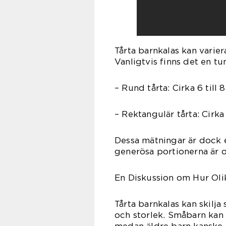
Tårta barnkalas kan varier
Vanligtvis finns det en tu
– Rund tårta: Cirka 6 till 
– Rektangulär tårta: Cirka 
Dessa mätningar är dock e
generösa portionerna är o
En Diskussion om Hur Olik
Tårta barnkalas kan skilja 
och storlek. Småbarn kan 
medan äldre barn kanske 