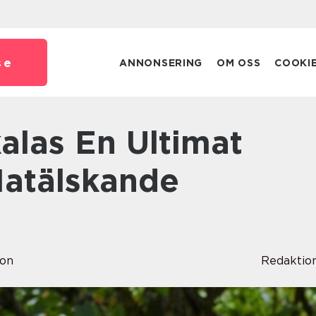
se
ANNONSERING
OM OSS
COOKI
Matälskande
son
Redaktio