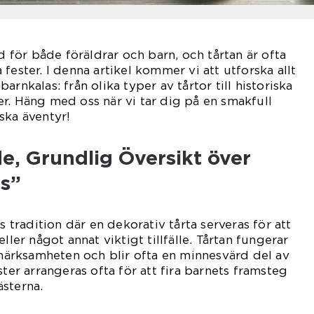
id för både föräldrar och barn, och tårtan är ofta
fester. I denna artikel kommer vi att utforska allt
arnkalas: från olika typer av tårtor till historiska
r. Häng med oss när vi tar dig på en smakfull
ska äventyr!
e, Grundlig Översikt över
as”
s tradition där en dekorativ tårta serveras för att
ller något annat viktigt tillfälle. Tårtan fungerar
rksamheten och blir ofta en minnesvärd del av
ster arrangeras ofta för att fira barnets framsteg
sterna.