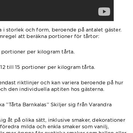
a i storlek och form, beroende på antalet gäster.
mregel att beräkna portioner för tårtor:
8 portioner per kilogram tårta.
12 till 15 portioner per kilogram tårta.
ndast riktlinjer och kan variera beroende på hur
ch den individuella aptiten hos gästerna.
a ”Tårta Barnkalas” Skiljer sig från Varandra
sig åt på olika sätt, inklusive smaker, dekorationer
föredra milda och enkla smaker som vanilj,
är mer öppna för exotiska smaker som hallon eller