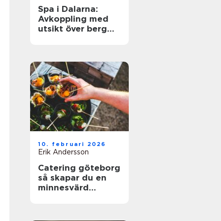
Spa i Dalarna:
Avkoppling med
utsikt över berg
och sjö
10. februari 2026
Erik Andersson
Catering göteborg
så skapar du en
minnesvärd
servering utan
stress