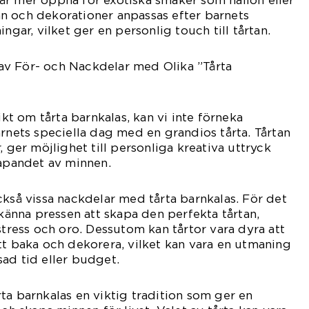
n och dekorationer anpassas efter barnets
ngar, vilket ger en personlig touch till tårtan.
v För- och Nackdelar med Olika ”Tårta
sikt om tårta barnkalas, kan vi inte förneka
arnets speciella dag med en grandios tårta. Tårtan
, ger möjlighet till personliga kreativa uttryck
kapandet av minnen.
ckså vissa nackdelar med tårta barnkalas. För det
 känna pressen att skapa den perfekta tårtan,
stress och oro. Dessutom kan tårtor vara dyra att
tt baka och dekorera, vilket kan vara en utmaning
ad tid eller budget.
ta barnkalas en viktig tradition som ger en