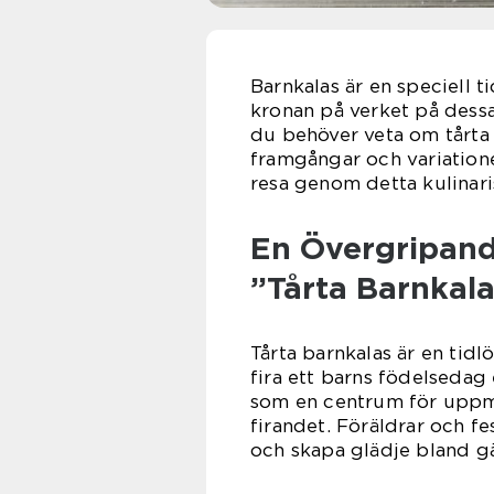
Barnkalas är en speciell t
kronan på verket på dessa 
du behöver veta om tårta b
framgångar och variatione
resa genom detta kulinari
En Övergripand
”Tårta Barnkal
Tårta barnkalas är en tidlö
fira ett barns födelsedag e
som en centrum för uppmä
firandet. Föräldrar och fe
och skapa glädje bland gä