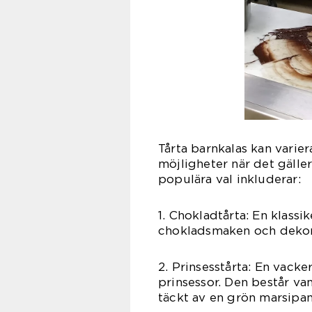
Tårta barnkalas kan varie
möjligheter när det gäller 
populära val inkluderar:
1. Chokladtårta: En klassi
chokladsmaken och dekorat
2. Prinsesstårta: En vacke
prinsessor. Den består va
täckt av en grön marsipan