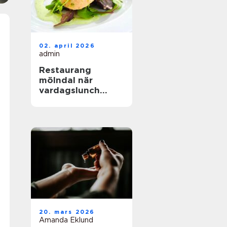
02. april 2026
admin
Restaurang
mölndal när
vardagslunch
möter
genomtänkt
matlagning
20. mars 2026
Amanda Eklund