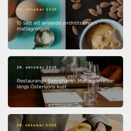
30. oktober 2025
10 sätt att använda jordnötssmör i
matlagningen
29. oktober 2025
Restaurang i Simrishamn: Matupplevelser
längs Östersjöns kust
28. oktober 2025