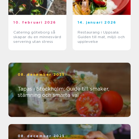
10. februari 2026
14. januari 2026
Catering göteborg så
Restaurang i Uppsala:
skapar du en minnesvärd
Guiden till mat, miljö och
servering utan stress
upplevelse
08. december 2025
Tapas i Stockholm: Guide till smaker,
stämning och smarta val
08. december 2025