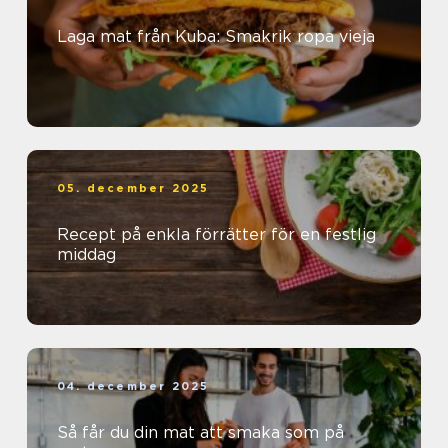
Laga mat från Kuba: Smakrik ropa vieja
05. december 2025
Recept på enkla förrätter för en festlig
middag
04. december 2025
Så får du din mat att smaka som på