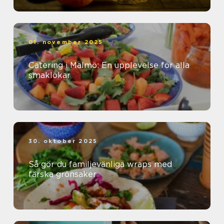
01. november 2025
Catering i Malmö: En upplevelse för alla
smaklökar
30. oktober 2025
Så gör du familjevänliga wraps med
färska grönsaker