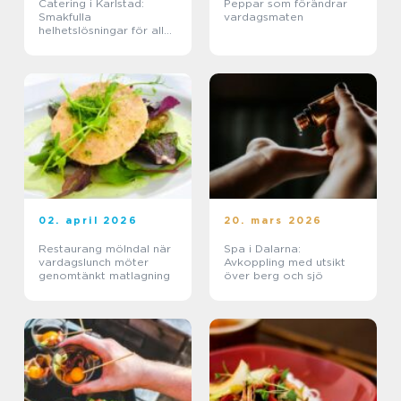
Catering i Karlstad:
Peppar som förändrar
Smakfulla
vardagsmaten
helhetslösningar för alla
tillfällen
02. april 2026
20. mars 2026
Restaurang mölndal när
Spa i Dalarna:
vardagslunch möter
Avkoppling med utsikt
genomtänkt matlagning
över berg och sjö