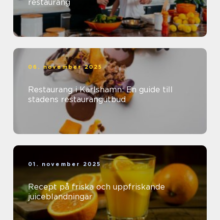
restaurang
06. november 2025
Restaurang i Karlshamn: En guide till
stadens restaurangutbud
01. november 2025
Recept på friska och uppfriskande
juiceblandningar