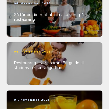
04. december 2025
Så får du din mat att smaka som på
restaurang
06. november 2025
Restaurang i Karlshamn: En guide till
stadens restaurangutbud
01. november 2025