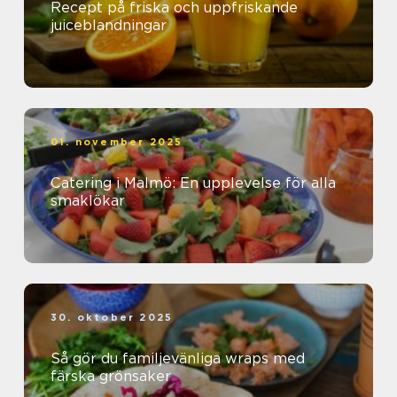
Recept på friska och uppfriskande
juiceblandningar
01. november 2025
Catering i Malmö: En upplevelse för alla
smaklökar
30. oktober 2025
Så gör du familjevänliga wraps med
färska grönsaker