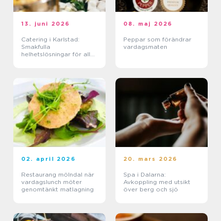
13. juni 2026
08. maj 2026
Catering i Karlstad:
Peppar som förändrar
Smakfulla
vardagsmaten
helhetslösningar för alla
tillfällen
02. april 2026
20. mars 2026
Restaurang mölndal när
Spa i Dalarna:
vardagslunch möter
Avkoppling med utsikt
genomtänkt matlagning
över berg och sjö