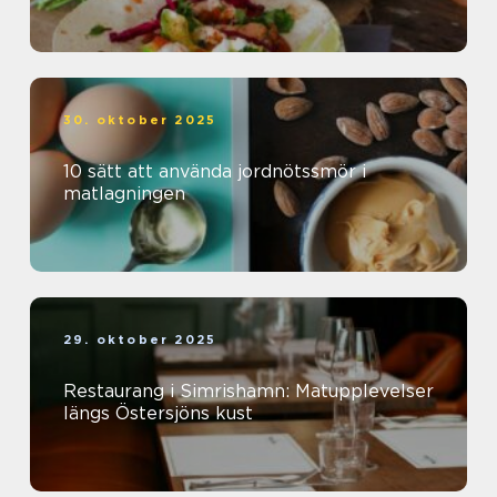
30. oktober 2025
10 sätt att använda jordnötssmör i
matlagningen
29. oktober 2025
Restaurang i Simrishamn: Matupplevelser
längs Östersjöns kust