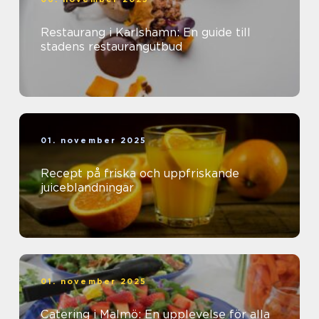
Restaurang i Karlshamn: En guide till
stadens restaurangutbud
01. november 2025
Recept på friska och uppfriskande
juiceblandningar
01. november 2025
Catering i Malmö: En upplevelse för alla