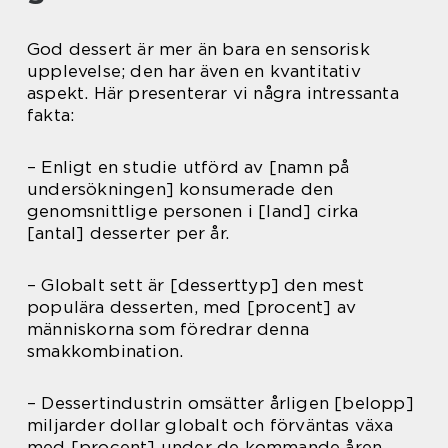
God dessert är mer än bara en sensorisk
upplevelse; den har även en kvantitativ
aspekt. Här presenterar vi några intressanta
fakta:
– Enligt en studie utförd av [namn på
undersökningen] konsumerade den
genomsnittlige personen i [land] cirka
[antal] desserter per år.
– Globalt sett är [desserttyp] den mest
populära desserten, med [procent] av
människorna som föredrar denna
smakkombination.
– Dessertindustrin omsätter årligen [belopp]
miljarder dollar globalt och förväntas växa
med [procent] under de kommande åren.