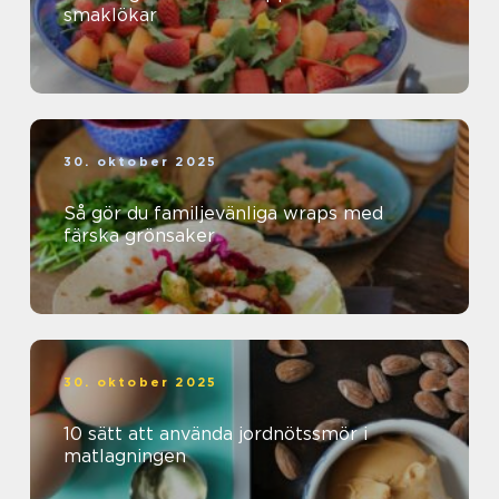
smaklökar
30. oktober 2025
Så gör du familjevänliga wraps med
färska grönsaker
30. oktober 2025
10 sätt att använda jordnötssmör i
matlagningen