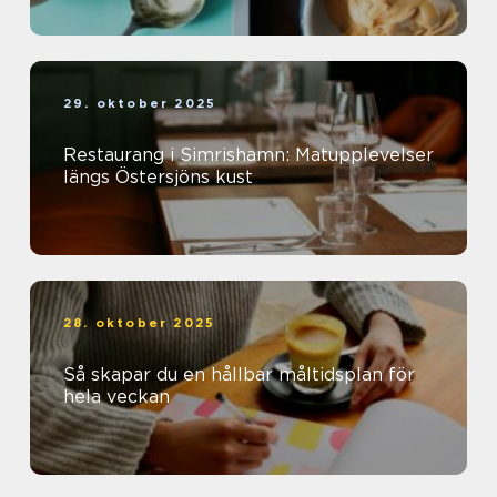
29. oktober 2025
Restaurang i Simrishamn: Matupplevelser
längs Östersjöns kust
28. oktober 2025
Så skapar du en hållbar måltidsplan för
hela veckan