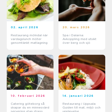
02. april 2026
20. mars 2026
Restaurang mölndal när
Spa i Dalarna:
vardagslunch möter
Avkoppling med utsikt
genomtänkt matlagning
över berg och sjö
10. februari 2026
14. januari 2026
Catering göteborg så
Restaurang i Uppsala:
skapar du en minnesvärd
Guiden till mat, miljö och
servering utan stress
upplevelse