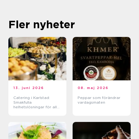
Fler nyheter
13. juni 2026
08. maj 2026
Catering i Karlstad:
Peppar som förändrar
Smakfulla
vardagsmaten
helhetslösningar för alla
tillfällen