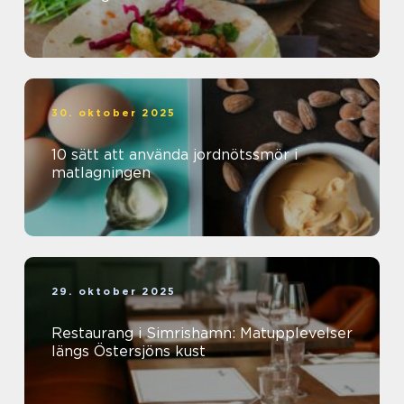
30. oktober 2025
10 sätt att använda jordnötssmör i
matlagningen
29. oktober 2025
Restaurang i Simrishamn: Matupplevelser
längs Östersjöns kust