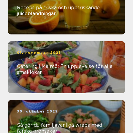
Recept på friska och uppfriskande
juiceblandningar
01. november 2025
Catering i Malmö: En upplevelse för alla
smaklökar
30. oktober 2025
Så gör du familjevänliga wraps med
färska grönsaker