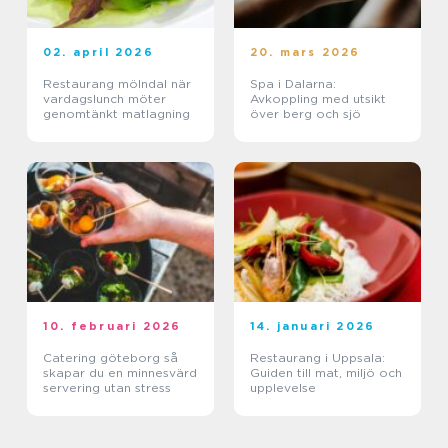
02. april 2026
20. mars 2026
Restaurang mölndal när
Spa i Dalarna:
vardagslunch möter
Avkoppling med utsikt
genomtänkt matlagning
över berg och sjö
10. februari 2026
14. januari 2026
Catering göteborg så
Restaurang i Uppsala:
skapar du en minnesvärd
Guiden till mat, miljö och
servering utan stress
upplevelse