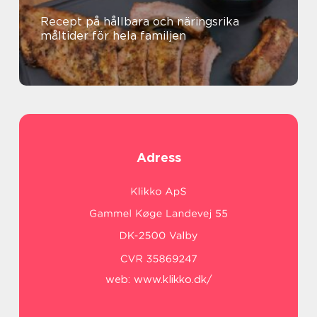
Recept på hållbara och näringsrika
måltider för hela familjen
Adress
web:
www.klikko.dk/