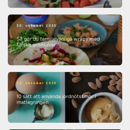
30. oktober 2025
Så gör du familjevänliga wraps med
färska grönsaker
30. oktober 2025
10 sätt att använda jordnötssmör i
matlagningen