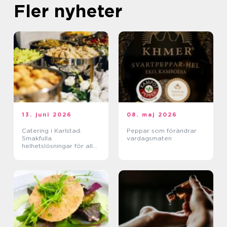
Fler nyheter
13. juni 2026
08. maj 2026
Catering i Karlstad:
Peppar som förändrar
Smakfulla
vardagsmaten
helhetslösningar för alla
tillfällen