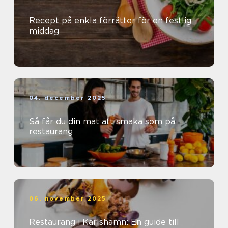
Recept på enkla förrätter för en festlig
middag
04. december 2025
Så får du din mat att smaka som på
restaurang
06. november 2025
Restaurang i Karlshamn: En guide till