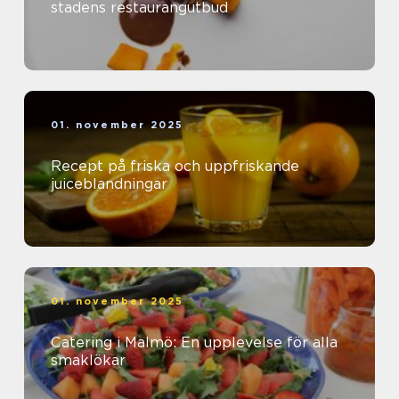
stadens restaurangutbud
01. november 2025
Recept på friska och uppfriskande
juiceblandningar
01. november 2025
Catering i Malmö: En upplevelse för alla
smaklökar