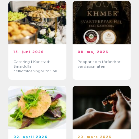
13. juni 2026
08. maj 2026
Catering i Karlstad:
Peppar som förändrar
Smakfulla
vardagsmaten
helhetslösningar för alla
tillfällen
02. april 2026
20. mars 2026