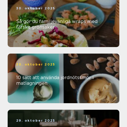
30. oktober 2025
Så gör du familjevänliga wraps med
färska grönsaker
30. oktober 2025
10 sätt att använda jordnötssmör i
matlagningen
29. oktober 2025