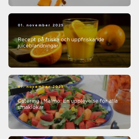
01. november 2025
Recept på friska och uppfriskande
juiceblandningar
01. november 2025
Catering i Malmö: En upplevelse för alla
smaklökar