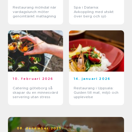
Restaurang mölndal när
Spa i Dalarna:
vardagslunch möter
Avkoppling med utsikt
genomtänkt matlagning
över berg och sjö
10. februari 2026
14. januari 2026
Catering göteborg så
Restaurang i Uppsala:
skapar du en minnesvärd
Guiden till mat, miljö och
servering utan stress
upplevelse
08. december 2025