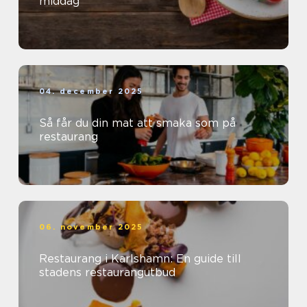
middag
04. december 2025
Så får du din mat att smaka som på
restaurang
06. november 2025
Restaurang i Karlshamn: En guide till
stadens restaurangutbud