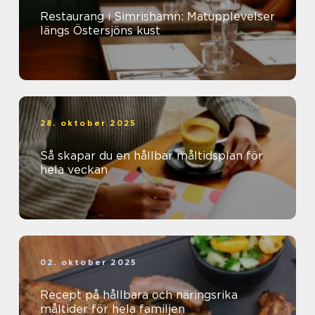
Restaurang i Simrishamn: Matupplevelser
längs Östersjöns kust
28. oktober 2025
Så skapar du en hållbar måltidsplan för
hela veckan
02. oktober 2025
Recept på hållbara och näringsrika
måltider för hela familjen