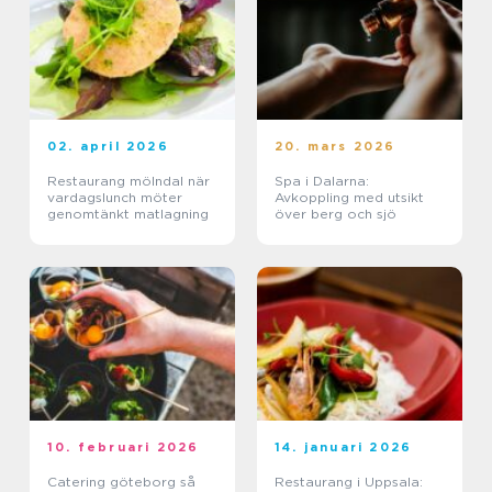
02. april 2026
20. mars 2026
Restaurang mölndal när
Spa i Dalarna:
vardagslunch möter
Avkoppling med utsikt
genomtänkt matlagning
över berg och sjö
10. februari 2026
14. januari 2026
Catering göteborg så
Restaurang i Uppsala: