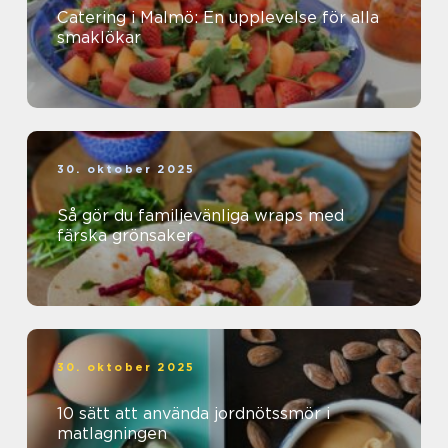
Catering i Malmö: En upplevelse för alla
smaklökar
30. oktober 2025
Så gör du familjevänliga wraps med
färska grönsaker
30. oktober 2025
10 sätt att använda jordnötssmör i
matlagningen