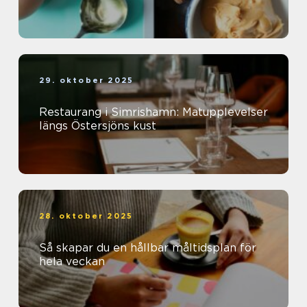
29. oktober 2025
Restaurang i Simrishamn: Matupplevelser
längs Östersjöns kust
28. oktober 2025
Så skapar du en hållbar måltidsplan för
hela veckan