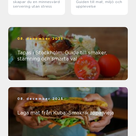
skapar du en minnesvärd
Guiden till mat, miljö och
servering utan stress
upplevelse
08. december 2025
Tapas i Stockholm: Guide till smaker,
stämning och smarta val
08. december 2025
Laga mat från Kuba: Smakrik ropa vieja