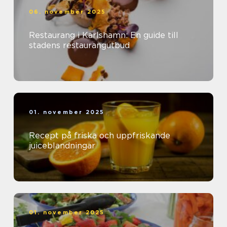
06. november 2025
Restaurang i Karlshamn: En guide till
stadens restaurangutbud
01. november 2025
Recept på friska och uppfriskande
juiceblandningar
01. november 2025